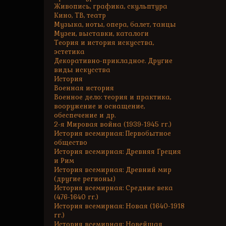
Живопись, графика, скульптура
Кино, ТВ, театр
Музыка, ноты, опера, балет, танцы
Музеи, выставки, каталоги
Теория и история искусства,
эстетика
Декоративно-прикладное. Другие
виды искусства
История
Военная история
Военное дело: теория и практика,
вооружение и оснащение,
обеспечение и др.
2-я Мировая война (1939-1945 гг.)
История всемирная: Первобытное
общество
История всемирная: Древняя Греция
и Рим
История всемирная: Древний мир
(другие регионы)
История всемирная: Средние века
(476-1640 гг.)
История всемирная: Новая (1640-1918
гг.)
История всемирная: Новейшая