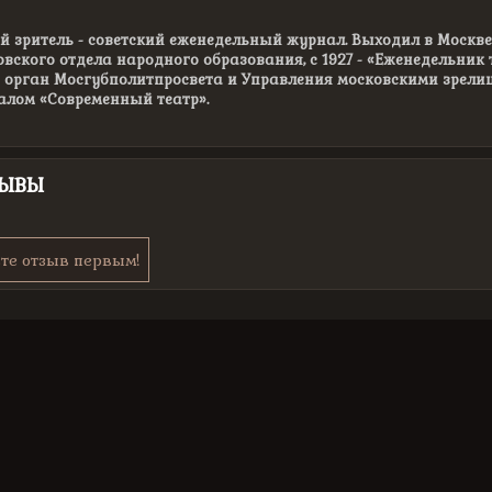
 зритель - советский еженедельный журнал. Выходил в Москве в
вского отдела народного образования, с 1927 - «Еженедельник т
- орган Мосгубполитпросвета и Управления московскими зрели
алом «Современный театр».
ЗЫВЫ
те отзыв первым!