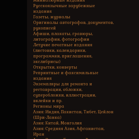
Миниатюрные издания
Русскоязычные зарубежные
издания
Газеты, журналы
Оригиналы автографов, документов,
рукописей
Афиши, плакаты, гравюры,
литографии, фотографии
Летучие печатные издания
(листовки, календарики,
программки, приглашения,
экслибрисы)
Открытки, конверты
Репринтные и факсимильные
издания
Экземпляры для ремонта и
реставрации, обложки,
суперобложки, иллюстрации,
вклейки и пр.
Регионы мира
Азия: Индия, Пакистан, Тибет, Цейлон
(Шри-Ланка)
Азия: Китай, Монголия
Азия: Средняя Азия, Афганистан,
Иран