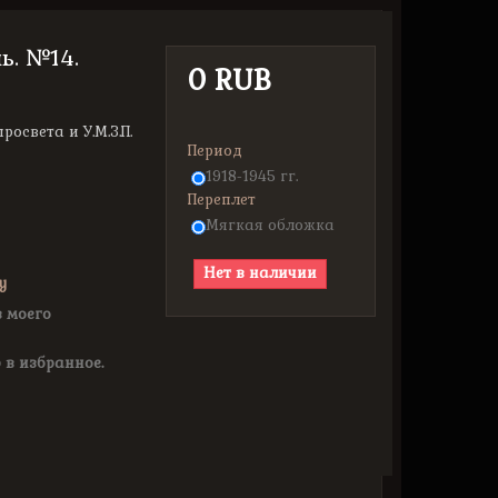
ь. №14.
0 RUB
освета и У.М.З.П.
Период
1918-1945 гг.
Переплет
Мягкая обложка
Нет в наличии
у
з моего
 в избранное.