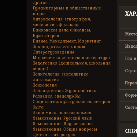
Другое
Гуманитарные и общественные
ХАР
науки
Антропология, этнография,
мифология, фольклор
Банковское дело, Финансы,
Место
Бухгалтерия
Бизнес, Менеджмент, Маркетинг
Издат
Законодательство, право
Литературоведение
Марксистско-ленинская литература
Год и
Педагогика (дошкольная, школьная,
общая)
Стран
Политология, геополитика,
дипломатия
Переп
Психология
Публицистика. Журналистика
Форма
Разведка, спецслужбы
Социология, культурология, история
быта
Состо
Экономика, политэкономия
Языкознание. Русский язык
Языкознание. Другие языки
Языкознание. Общие вопросы
ОПИ
Детская литература