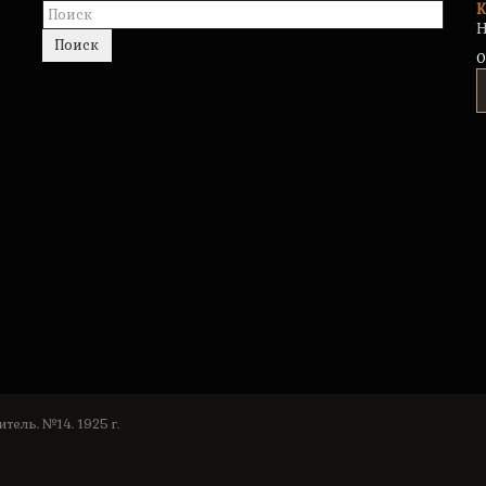
К
Н
Поиск
0
тель. №14. 1925 г.