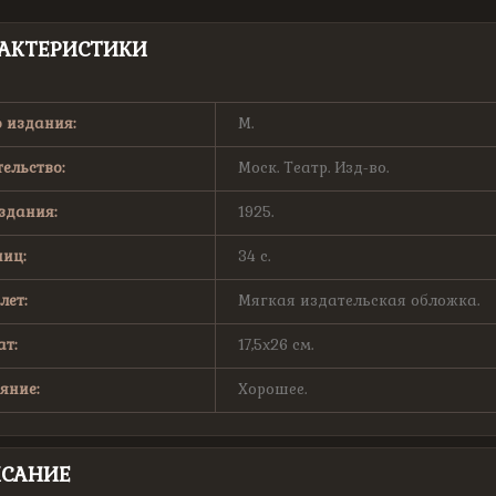
АКТЕРИСТИКИ
 издания:
М.
ельство:
Моск. Театр. Изд-во.
здания:
1925.
иц:
34 с.
лет:
Мягкая издательская обложка.
т:
17,5х26 см.
яние:
Хорошее.
САНИЕ