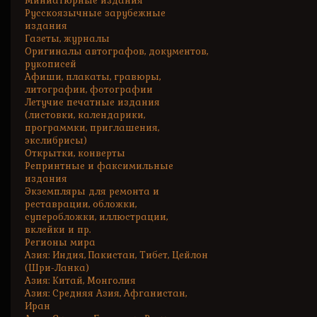
Миниатюрные издания
Русскоязычные зарубежные
издания
Газеты, журналы
Оригиналы автографов, документов,
рукописей
Афиши, плакаты, гравюры,
литографии, фотографии
Летучие печатные издания
(листовки, календарики,
программки, приглашения,
экслибрисы)
Открытки, конверты
Репринтные и факсимильные
издания
Экземпляры для ремонта и
реставрации, обложки,
суперобложки, иллюстрации,
вклейки и пр.
Регионы мира
Азия: Индия, Пакистан, Тибет, Цейлон
(Шри-Ланка)
Азия: Китай, Монголия
Азия: Средняя Азия, Афганистан,
Иран