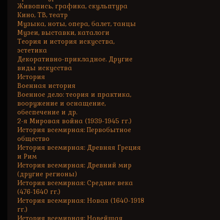
Живопись, графика, скульптура
Кино, ТВ, театр
Музыка, ноты, опера, балет, танцы
Музеи, выставки, каталоги
Теория и история искусства,
эстетика
Декоративно-прикладное. Другие
виды искусства
История
Военная история
Военное дело: теория и практика,
вооружение и оснащение,
обеспечение и др.
2-я Мировая война (1939-1945 гг.)
История всемирная: Первобытное
общество
История всемирная: Древняя Греция
и Рим
История всемирная: Древний мир
(другие регионы)
История всемирная: Средние века
(476-1640 гг.)
История всемирная: Новая (1640-1918
гг.)
История всемирная: Новейшая