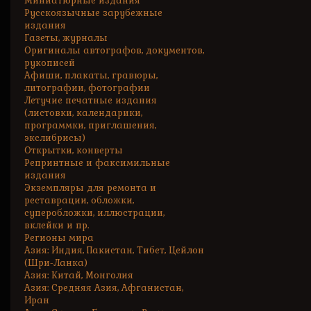
Миниатюрные издания
Русскоязычные зарубежные
издания
Газеты, журналы
Оригиналы автографов, документов,
рукописей
Афиши, плакаты, гравюры,
литографии, фотографии
Летучие печатные издания
(листовки, календарики,
программки, приглашения,
экслибрисы)
Открытки, конверты
Репринтные и факсимильные
издания
Экземпляры для ремонта и
реставрации, обложки,
суперобложки, иллюстрации,
вклейки и пр.
Регионы мира
Азия: Индия, Пакистан, Тибет, Цейлон
(Шри-Ланка)
Азия: Китай, Монголия
Азия: Средняя Азия, Афганистан,
Иран