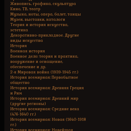
Живопись, графика, скульптура
Кино, ТВ, театр
Музыка, ноты, опера, балет, танцы
Музеи, выставки, каталоги
Теория и история искусства,
эстетика
Декоративно-прикладное. Другие
виды искусства
История
Военная история
Военное дело: теория и практика,
вооружение и оснащение,
обеспечение и др.
2-я Мировая война (1939-1945 гг.)
История всемирная: Первобытное
общество
История всемирная: Древняя Греция
и Рим
История всемирная: Древний мир
(другие регионы)
История всемирная: Средние века
(476-1640 гг.)
История всемирная: Новая (1640-1918
гг.)
История всемирная: Новейшая