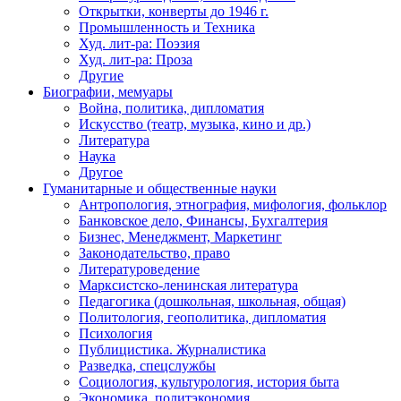
Открытки, конверты до 1946 г.
Промышленность и Техника
Худ. лит-ра: Поэзия
Худ. лит-ра: Проза
Другие
Биографии, мемуары
Война, политика, дипломатия
Искусство (театр, музыка, кино и др.)
Литература
Наука
Другое
Гуманитарные и общественные науки
Антропология, этнография, мифология, фольклор
Банковское дело, Финансы, Бухгалтерия
Бизнес, Менеджмент, Маркетинг
Законодательство, право
Литературоведение
Марксистско-ленинская литература
Педагогика (дошкольная, школьная, общая)
Политология, геополитика, дипломатия
Психология
Публицистика. Журналистика
Разведка, спецслужбы
Социология, культурология, история быта
Экономика, политэкономия