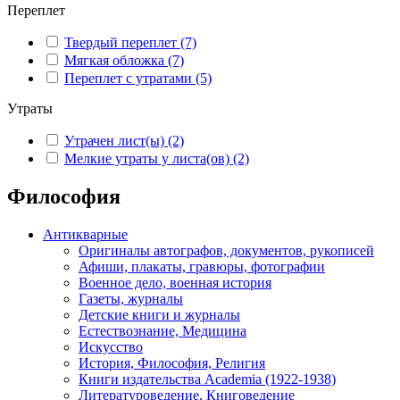
Переплет
Твердый переплет
(7)
Мягкая обложка
(7)
Переплет с утратами
(5)
Утраты
Утрачен лист(ы)
(2)
Мелкие утраты у листа(ов)
(2)
Философия
Антикварные
Оригиналы автографов, документов, рукописей
Афиши, плакаты, гравюры, фотографии
Военное дело, военная история
Газеты, журналы
Детские книги и журналы
Естествознание, Медицина
Искусство
История, Философия, Религия
Книги издательства Academia (1922-1938)
Литературоведение, Книговедение