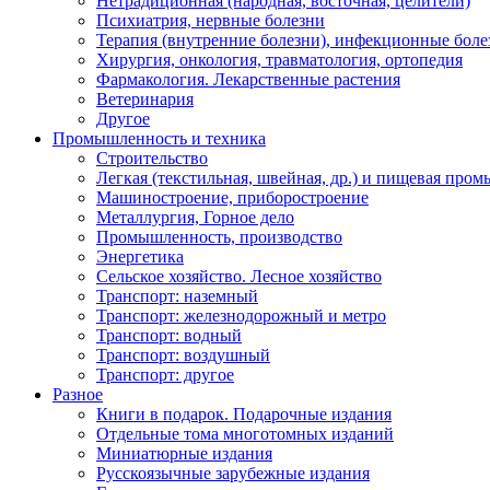
Нетрадиционная (народная, восточная, целители)
Психиатрия, нервные болезни
Терапия (внутренние болезни), инфекционные боле
Хирургия, онкология, травматология, ортопедия
Фармакология. Лекарственные растения
Ветеринария
Другое
Промышленность и техника
Строительство
Легкая (текстильная, швейная, др.) и пищевая про
Машиностроение, приборостроение
Металлургия, Горное дело
Промышленность, производство
Энергетика
Сельское хозяйство. Лесное хозяйство
Транспорт: наземный
Транспорт: железнодорожный и метро
Транспорт: водный
Транспорт: воздушный
Транспорт: другое
Разное
Книги в подарок. Подарочные издания
Отдельные тома многотомных изданий
Миниатюрные издания
Русскоязычные зарубежные издания