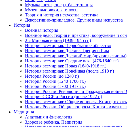
Музыка, ноты, опера, балет, танцы
Музеи, выставки, каталоги
Теория и история искусства, эстетика
Декоративно-прикладное. Другие виды искусства
История
Военная история
Военное дело: теория и практика, вооружение и осн
2-я Мировая война (1939-1945 гг.)
История всемирная: Первобытное общество
История всемирная: Древняя Греция и Рим
История всемирная: Древний мир (другие регионы)
История всемирная: Средние века (476-1640 гг.)
История всемирная: Новая (1640-1918 гг.)
История всемирная: Новейшая (после 1918 г.)
История России (до 1240 г.)
История России (1240-1700 гг.)
История России (1700-1917 гг.)
История России: Революция и Гражданская война 1
История СССР и России (после 1922 г.)
История всемирная: Общие вопросы. Книги, охват
История России: Общие вопросы. Книги, охватыва
Медицина
Анатомия и физиология
Здоровье ребенка. Педиатрия