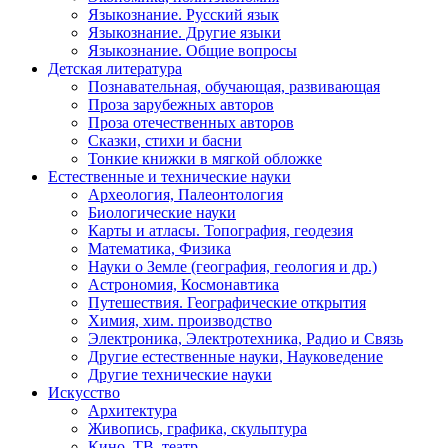
Языкознание. Русский язык
Языкознание. Другие языки
Языкознание. Общие вопросы
Детская литература
Познавательная, обучающая, развивающая
Проза зарубежных авторов
Проза отечественных авторов
Сказки, стихи и басни
Тонкие книжки в мягкой обложке
Естественные и технические науки
Археология, Палеонтология
Биологические науки
Карты и атласы. Топография, геодезия
Математика, Физика
Науки о Земле (география, геология и др.)
Астрономия, Космонавтика
Путешествия. Географические открытия
Химия, хим. производство
Электроника, Электротехника, Радио и Связь
Другие естественные науки, Науковедение
Другие технические науки
Искусство
Архитектура
Живопись, графика, скульптура
Кино, ТВ, театр