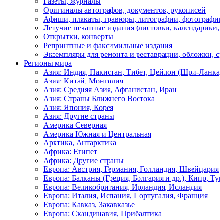
Газеты, журналы
Оригиналы автографов, документов, рукописей
Афиши, плакаты, гравюры, литографии, фотографи
Летучие печатные издания (листовки, календарики
Открытки, конверты
Репринтные и факсимильные издания
Экземпляры для ремонта и реставрации, обложки, 
Регионы мира
Азия: Индия, Пакистан, Тибет, Цейлон (Шри-Ланка
Азия: Китай, Монголия
Азия: Средняя Азия, Афганистан, Иран
Азия: Страны Ближнего Востока
Азия: Япония, Корея
Азия: Другие страны
Америка Северная
Америка Южная и Центральная
Арктика, Антарктика
Африка: Египет
Африка: Другие страны
Европа: Австрия, Германия, Голландия, Швейцария
Европа: Балканы (Греция, Болгария и др.), Кипр, Т
Европа: Великобритания, Ирландия, Исландия
Европа: Италия, Испания, Португалия, Франция
Европа: Кавказ, Закавказье
Европа: Скандинавия, Прибалтика