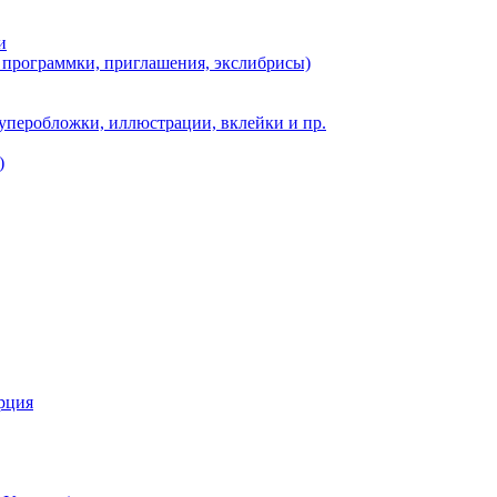
и
, программки, приглашения, экслибрисы)
суперобложки, иллюстрации, вклейки и пр.
)
урция