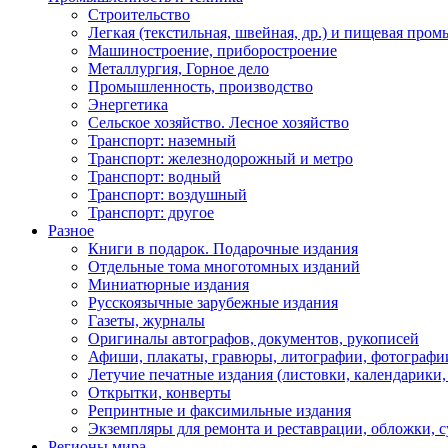
Строительство
Легкая (текстильная, швейная, др.) и пищевая про
Машиностроение, приборостроение
Металлургия, Горное дело
Промышленность, производство
Энергетика
Сельское хозяйство. Лесное хозяйство
Транспорт: наземный
Транспорт: железнодорожный и метро
Транспорт: водный
Транспорт: воздушный
Транспорт: другое
Разное
Книги в подарок. Подарочные издания
Отдельные тома многотомных изданий
Миниатюрные издания
Русскоязычные зарубежные издания
Газеты, журналы
Оригиналы автографов, документов, рукописей
Афиши, плакаты, гравюры, литографии, фотографи
Летучие печатные издания (листовки, календарики
Открытки, конверты
Репринтные и факсимильные издания
Экземпляры для ремонта и реставрации, обложки, 
Регионы мира