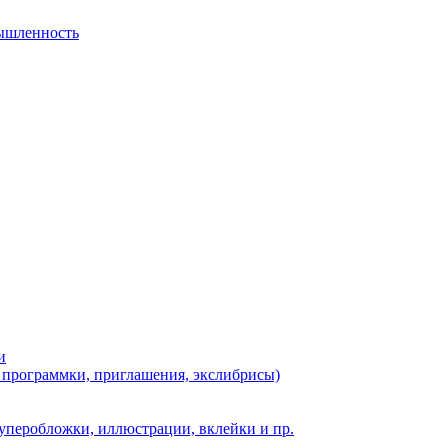
мышленность
и
, программки, приглашения, экслибрисы)
суперобложки, иллюстрации, вклейки и пр.