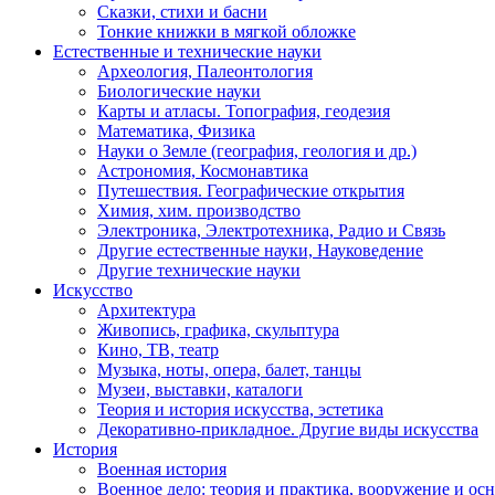
Сказки, стихи и басни
Тонкие книжки в мягкой обложке
Естественные и технические науки
Археология, Палеонтология
Биологические науки
Карты и атласы. Топография, геодезия
Математика, Физика
Науки о Земле (география, геология и др.)
Астрономия, Космонавтика
Путешествия. Географические открытия
Химия, хим. производство
Электроника, Электротехника, Радио и Связь
Другие естественные науки, Науковедение
Другие технические науки
Искусство
Архитектура
Живопись, графика, скульптура
Кино, ТВ, театр
Музыка, ноты, опера, балет, танцы
Музеи, выставки, каталоги
Теория и история искусства, эстетика
Декоративно-прикладное. Другие виды искусства
История
Военная история
Военное дело: теория и практика, вооружение и осн