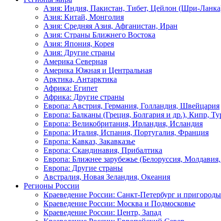
Азия: Индия, Пакистан, Тибет, Цейлон (Шри-Ланка
Азия: Китай, Монголия
Азия: Средняя Азия, Афганистан, Иран
Азия: Страны Ближнего Востока
Азия: Япония, Корея
Азия: Другие страны
Америка Северная
Америка Южная и Центральная
Арктика, Антарктика
Африка: Египет
Африка: Другие страны
Европа: Австрия, Германия, Голландия, Швейцария
Европа: Балканы (Греция, Болгария и др.), Кипр, Т
Европа: Великобритания, Ирландия, Исландия
Европа: Италия, Испания, Португалия, Франция
Европа: Кавказ, Закавказье
Европа: Скандинавия, Прибалтика
Европа: Ближнее зарубежье (Белоруссия, Молдавия,
Европа: Другие страны
Австралия, Новая Зеландия, Океания
Регионы России
Краеведение России: Санкт-Петербург и пригороды
Краеведение России: Москва и Подмосковье
Краеведение России: Центр, Запад