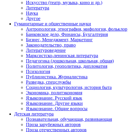
Искусство (театр, музыка, кино и др.)
Литература
Наука
Другое
Гуманитарные и общественные науки
Антропология, этнография, мифология, фольклор
Банковское дело, Финансы, Бухгалтерия
Бизнес, Менеджмент, Маркетинг
Законодательство, право
Литературоведение
Марксистско-ленинская литература
Педагогика (дошкольная, школьная, общая)
Политология, геополитика, дипломатия
Психология
Публицистика. Журналистика
Разведка, спецслужбы
Социология, культурология, история быта
Экономика, политэкономия
Языкознание. Русский язык
Языкознание. Другие языки
Языкознание. Общие вопросы
Детская литература
Познавательная, обучающая, развивающая
Проза зарубежных авторов
Проза отечественных авторов