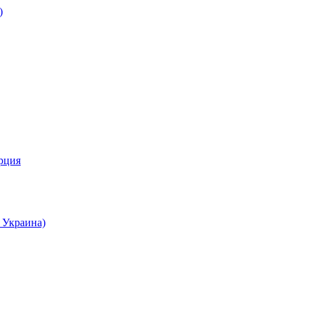
)
урция
 Украина)