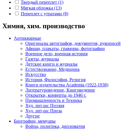
Твердый переплет
(1)
Мягкая обложка
(13)
Переплет с утратами
(8)
Химия, хим. производство
Антикварные
Оригиналы автографов, документов, рукописей
Афиши, плакаты, гравюры, фотографии
Военное дело, военная история
Газеты, журналы
Детские книги и журналы
Естествознание, Медицина
Искусство
История, Философия, Религия
Книги издательства Academia (1922-1938)
Литературоведение, Книговедение
Открытки, конверты до 1946 г.
Промышленность и Техника
Худ. лит-ра: Поэзия
Худ. лит-ра: Проза
Другие
Биографии, мемуары
Война, политика, дипломатия