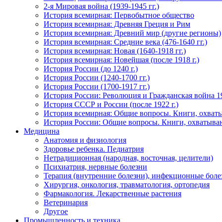
2-я Мировая война (1939-1945 гг.)
История всемирная: Первобытное общество
История всемирная: Древняя Греция и Рим
История всемирная: Древний мир (другие регионы)
История всемирная: Средние века (476-1640 гг.)
История всемирная: Новая (1640-1918 гг.)
История всемирная: Новейшая (после 1918 г.)
История России (до 1240 г.)
История России (1240-1700 гг.)
История России (1700-1917 гг.)
История России: Революция и Гражданская война 1
История СССР и России (после 1922 г.)
История всемирная: Общие вопросы. Книги, охват
История России: Общие вопросы. Книги, охватыва
Медицина
Анатомия и физиология
Здоровье ребенка. Педиатрия
Нетрадиционная (народная, восточная, целители)
Психиатрия, нервные болезни
Терапия (внутренние болезни), инфекционные боле
Хирургия, онкология, травматология, ортопедия
Фармакология. Лекарственные растения
Ветеринария
Другое
Промышленность и техника