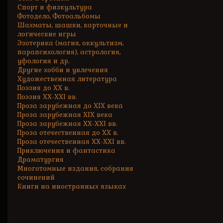
Спорт и физкультура
Фотодело, Фотоальбомы
Шахматы, шашки, карточные и
логические игры
Эзотерика (магия, оккультизм,
парапсихология), астрология,
уфология и др.
Другие хобби и увлечения
Художественная литература
Поэзия до XX в.
Поэзия XX-XXI вв.
Проза зарубежная до XIX века
Проза зарубежная XIX века
Проза зарубежная XX-XXI вв.
Проза отечественная до XX в.
Проза отечественная XX-XXI вв.
Приключения и фантастика
Драматургия
Многотомные издания, собрания
сочинений
Книги на иностранных языках