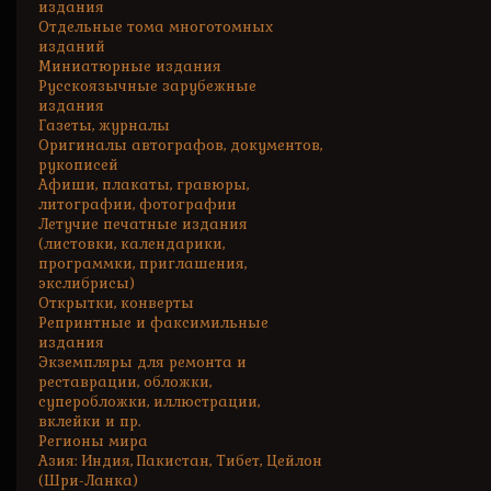
издания
Отдельные тома многотомных
изданий
Миниатюрные издания
Русскоязычные зарубежные
издания
Газеты, журналы
Оригиналы автографов, документов,
рукописей
Афиши, плакаты, гравюры,
литографии, фотографии
Летучие печатные издания
(листовки, календарики,
программки, приглашения,
экслибрисы)
Открытки, конверты
Репринтные и факсимильные
издания
Экземпляры для ремонта и
реставрации, обложки,
суперобложки, иллюстрации,
вклейки и пр.
Регионы мира
Азия: Индия, Пакистан, Тибет, Цейлон
(Шри-Ланка)