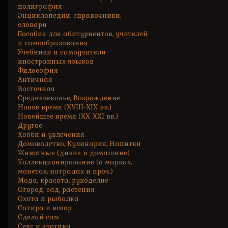
полиграфия
Энциклопедии, справочники,
словари
Пособия для абитуриентов, учителей
и самообразования
Учебники и самоучители
иностранных языков
Философия
Античная
Восточная
Средневековье, Возрождение
Новое время (XVIII-XIX вв.)
Новейшее время (XX-XXI вв.)
Другое
Хобби и увлечения
Домоводство, Кулинария, Напитки
Животные (дикие и домашние)
Коллекционирование (о марках,
монетах, наградах и проч.)
Мода, красота, рукоделие
Огород, сад, растения
Охота и рыбалка
Сатира и юмор
Сделай сам
Секс и эротика