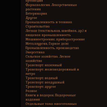
ортопедия
Фармакология. Лекарственные
растения
Ветеринария
Другое
Промышленность и техника
Строительство
Легкая (текстильная, швейная, др.) и
пищевая промышленность
Машиностроение, приборостроение
Металлургия, Горное дело
Промышленность, производство
Энергетика
Сельское хозяйство. Лесное
хозяйство
Транспорт: наземный
Транспорт: железнодорожный и
метро
Транспорт: водный
Транспорт: воздушный
Транспорт: другое
Разное
Книги в подарок. Подарочные
издания
Отдельные тома многотомных