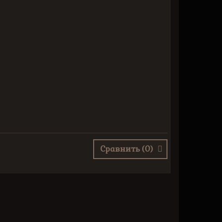
Сравнить (
0
)