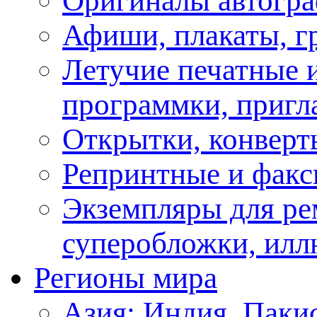
Оригиналы автогра
Афиши, плакаты, г
Летучие печатные и
программки, пригл
Открытки, конверт
Репринтные и факс
Экземпляры для ре
суперобложки, илл
Регионы мира
Азия: Индия, Паки