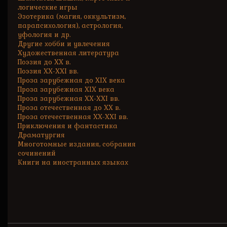
логические игры
Эзотерика (магия, оккультизм,
парапсихология), астрология,
уфология и др.
Другие хобби и увлечения
Художественная литература
Поэзия до XX в.
Поэзия XX-XXI вв.
Проза зарубежная до XIX века
Проза зарубежная XIX века
Проза зарубежная XX-XXI вв.
Проза отечественная до XX в.
Проза отечественная XX-XXI вв.
Приключения и фантастика
Драматургия
Многотомные издания, собрания
сочинений
Книги на иностранных языках