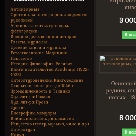
кириллице
янва
Антикварные
Оригиналы автографов, документов,
3 00
рукописей
Афиши, плакаты, гравюры,
фотографии
В на
Военное дело, военная история
Газеты, журналы
Детские книги и журналы
Естествознание, Медицина
Искусство
История, Философия, Религия
Книги издательства Academia (1922-
1938)
Литературоведение, Книговедение
Основной
Открытки, конверты до 1946 г.
редких, ан
Промышленность и Техника
Худ. лит-ра: Поэзия
новых... 19
Худ. лит-ра: Проза
Другие
Биографии, мемуары
8 00
Война, политика, дипломатия
Искусство (театр, музыка, кино и др.)
Литература
В на
Наука