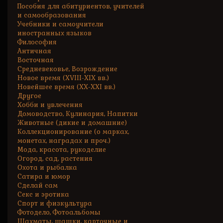
Пособия для абитуриентов, учителей
и самообразования
Учебники и самоучители
иностранных языков
Философия
Античная
Восточная
Средневековье, Возрождение
Новое время (XVIII-XIX вв.)
Новейшее время (XX-XXI вв.)
Другое
Хобби и увлечения
Домоводство, Кулинария, Напитки
Животные (дикие и домашние)
Коллекционирование (о марках,
монетах, наградах и проч.)
Мода, красота, рукоделие
Огород, сад, растения
Охота и рыбалка
Сатира и юмор
Сделай сам
Секс и эротика
Спорт и физкультура
Фотодело, Фотоальбомы
Шахматы, шашки, карточные и