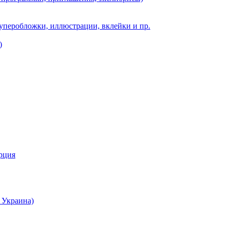
суперобложки, иллюстрации, вклейки и пр.
)
урция
 Украина)