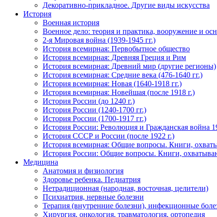
Декоративно-прикладное. Другие виды искусства
История
Военная история
Военное дело: теория и практика, вооружение и осн
2-я Мировая война (1939-1945 гг.)
История всемирная: Первобытное общество
История всемирная: Древняя Греция и Рим
История всемирная: Древний мир (другие регионы)
История всемирная: Средние века (476-1640 гг.)
История всемирная: Новая (1640-1918 гг.)
История всемирная: Новейшая (после 1918 г.)
История России (до 1240 г.)
История России (1240-1700 гг.)
История России (1700-1917 гг.)
История России: Революция и Гражданская война 1
История СССР и России (после 1922 г.)
История всемирная: Общие вопросы. Книги, охват
История России: Общие вопросы. Книги, охватыва
Медицина
Анатомия и физиология
Здоровье ребенка. Педиатрия
Нетрадиционная (народная, восточная, целители)
Психиатрия, нервные болезни
Терапия (внутренние болезни), инфекционные боле
Хирургия, онкология, травматология, ортопедия