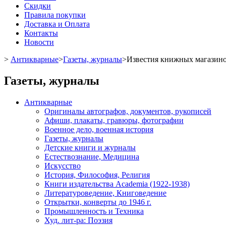
Скидки
Правила покупки
Доставка и Оплата
Контакты
Новости
>
Антикварные
>
Газеты, журналы
>
Известия книжных магазинов
Газеты, журналы
Антикварные
Оригиналы автографов, документов, рукописей
Афиши, плакаты, гравюры, фотографии
Военное дело, военная история
Газеты, журналы
Детские книги и журналы
Естествознание, Медицина
Искусство
История, Философия, Религия
Книги издательства Academia (1922-1938)
Литературоведение, Книговедение
Открытки, конверты до 1946 г.
Промышленность и Техника
Худ. лит-ра: Поэзия