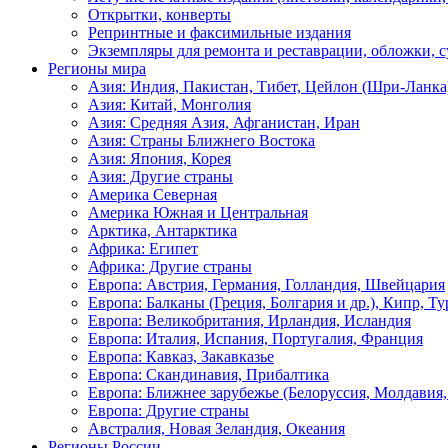
Открытки, конверты
Репринтные и факсимильные издания
Экземпляры для ремонта и реставрации, обложки, 
Регионы мира
Азия: Индия, Пакистан, Тибет, Цейлон (Шри-Ланка
Азия: Китай, Монголия
Азия: Средняя Азия, Афганистан, Иран
Азия: Страны Ближнего Востока
Азия: Япония, Корея
Азия: Другие страны
Америка Северная
Америка Южная и Центральная
Арктика, Антарктика
Африка: Египет
Африка: Другие страны
Европа: Австрия, Германия, Голландия, Швейцария
Европа: Балканы (Греция, Болгария и др.), Кипр, Т
Европа: Великобритания, Ирландия, Исландия
Европа: Италия, Испания, Португалия, Франция
Европа: Кавказ, Закавказье
Европа: Скандинавия, Прибалтика
Европа: Ближнее зарубежье (Белоруссия, Молдавия,
Европа: Другие страны
Австралия, Новая Зеландия, Океания
Регионы России