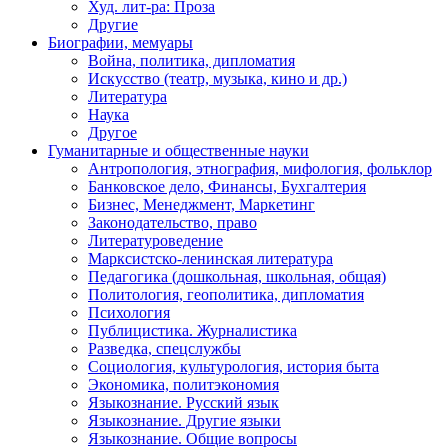
Худ. лит-ра: Проза
Другие
Биографии, мемуары
Война, политика, дипломатия
Искусство (театр, музыка, кино и др.)
Литература
Наука
Другое
Гуманитарные и общественные науки
Антропология, этнография, мифология, фольклор
Банковское дело, Финансы, Бухгалтерия
Бизнес, Менеджмент, Маркетинг
Законодательство, право
Литературоведение
Марксистско-ленинская литература
Педагогика (дошкольная, школьная, общая)
Политология, геополитика, дипломатия
Психология
Публицистика. Журналистика
Разведка, спецслужбы
Социология, культурология, история быта
Экономика, политэкономия
Языкознание. Русский язык
Языкознание. Другие языки
Языкознание. Общие вопросы