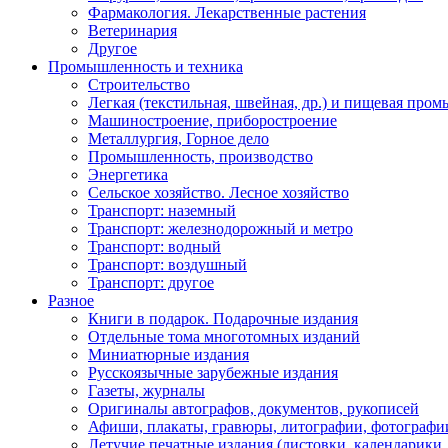
Фармакология. Лекарственные растения
Ветеринария
Другое
Промышленность и техника
Строительство
Легкая (текстильная, швейная, др.) и пищевая про
Машиностроение, приборостроение
Металлургия, Горное дело
Промышленность, производство
Энергетика
Сельское хозяйство. Лесное хозяйство
Транспорт: наземный
Транспорт: железнодорожный и метро
Транспорт: водный
Транспорт: воздушный
Транспорт: другое
Разное
Книги в подарок. Подарочные издания
Отдельные тома многотомных изданий
Миниатюрные издания
Русскоязычные зарубежные издания
Газеты, журналы
Оригиналы автографов, документов, рукописей
Афиши, плакаты, гравюры, литографии, фотографи
Летучие печатные издания (листовки, календарики