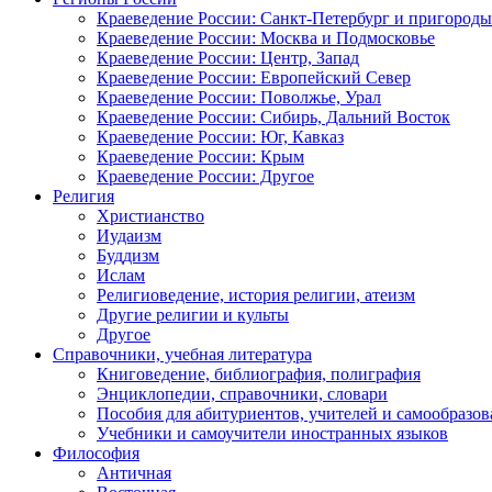
Краеведение России: Санкт-Петербург и пригороды
Краеведение России: Москва и Подмосковье
Краеведение России: Центр, Запад
Краеведение России: Европейский Север
Краеведение России: Поволжье, Урал
Краеведение России: Сибирь, Дальний Восток
Краеведение России: Юг, Кавказ
Краеведение России: Крым
Краеведение России: Другое
Религия
Христианство
Иудаизм
Буддизм
Ислам
Религиоведение, история религии, атеизм
Другие религии и культы
Другое
Справочники, учебная литература
Книговедение, библиография, полиграфия
Энциклопедии, справочники, словари
Пособия для абитуриентов, учителей и самообразов
Учебники и самоучители иностранных языков
Философия
Античная