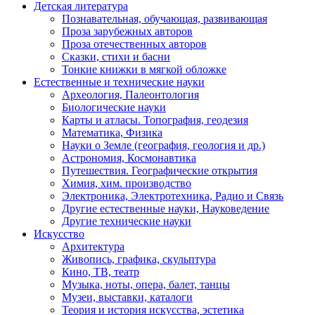
Детская литература
Познавательная, обучающая, развивающая
Проза зарубежных авторов
Проза отечественных авторов
Сказки, стихи и басни
Тонкие книжки в мягкой обложке
Естественные и технические науки
Археология, Палеонтология
Биологические науки
Карты и атласы. Топография, геодезия
Математика, Физика
Науки о Земле (география, геология и др.)
Астрономия, Космонавтика
Путешествия. Географические открытия
Химия, хим. производство
Электроника, Электротехника, Радио и Связь
Другие естественные науки, Науковедение
Другие технические науки
Искусство
Архитектура
Живопись, графика, скульптура
Кино, ТВ, театр
Музыка, ноты, опера, балет, танцы
Музеи, выставки, каталоги
Теория и история искусства, эстетика