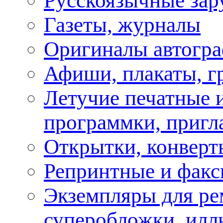
Русскоязычные зар
Газеты, журналы
Оригиналы автогра
Афиши, плакаты, г
Летучие печатные и
программки, пригл
Открытки, конверт
Репринтные и факс
Экземпляры для ре
суперобложки, илл