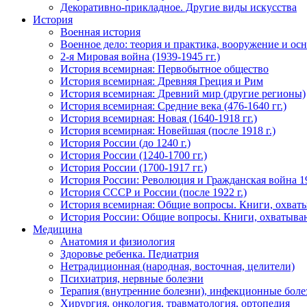
Декоративно-прикладное. Другие виды искусства
История
Военная история
Военное дело: теория и практика, вооружение и осн
2-я Мировая война (1939-1945 гг.)
История всемирная: Первобытное общество
История всемирная: Древняя Греция и Рим
История всемирная: Древний мир (другие регионы)
История всемирная: Средние века (476-1640 гг.)
История всемирная: Новая (1640-1918 гг.)
История всемирная: Новейшая (после 1918 г.)
История России (до 1240 г.)
История России (1240-1700 гг.)
История России (1700-1917 гг.)
История России: Революция и Гражданская война 1
История СССР и России (после 1922 г.)
История всемирная: Общие вопросы. Книги, охват
История России: Общие вопросы. Книги, охватыва
Медицина
Анатомия и физиология
Здоровье ребенка. Педиатрия
Нетрадиционная (народная, восточная, целители)
Психиатрия, нервные болезни
Терапия (внутренние болезни), инфекционные боле
Хирургия, онкология, травматология, ортопедия