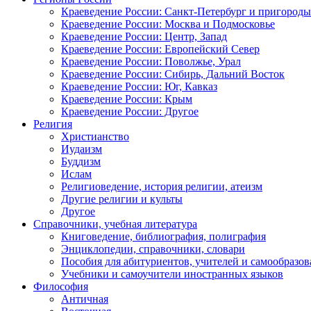
Краеведение России: Санкт-Петербург и пригороды
Краеведение России: Москва и Подмосковье
Краеведение России: Центр, Запад
Краеведение России: Европейский Север
Краеведение России: Поволжье, Урал
Краеведение России: Сибирь, Дальний Восток
Краеведение России: Юг, Кавказ
Краеведение России: Крым
Краеведение России: Другое
Религия
Христианство
Иудаизм
Буддизм
Ислам
Религиоведение, история религии, атеизм
Другие религии и культы
Другое
Справочники, учебная литература
Книговедение, библиография, полиграфия
Энциклопедии, справочники, словари
Пособия для абитуриентов, учителей и самообразов
Учебники и самоучители иностранных языков
Философия
Античная