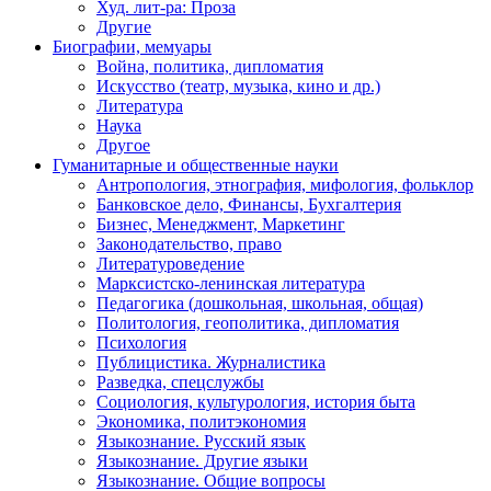
Худ. лит-ра: Проза
Другие
Биографии, мемуары
Война, политика, дипломатия
Искусство (театр, музыка, кино и др.)
Литература
Наука
Другое
Гуманитарные и общественные науки
Антропология, этнография, мифология, фольклор
Банковское дело, Финансы, Бухгалтерия
Бизнес, Менеджмент, Маркетинг
Законодательство, право
Литературоведение
Марксистско-ленинская литература
Педагогика (дошкольная, школьная, общая)
Политология, геополитика, дипломатия
Психология
Публицистика. Журналистика
Разведка, спецслужбы
Социология, культурология, история быта
Экономика, политэкономия
Языкознание. Русский язык
Языкознание. Другие языки
Языкознание. Общие вопросы