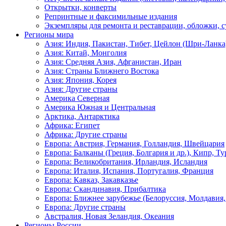
Открытки, конверты
Репринтные и факсимильные издания
Экземпляры для ремонта и реставрации, обложки, 
Регионы мира
Азия: Индия, Пакистан, Тибет, Цейлон (Шри-Ланка
Азия: Китай, Монголия
Азия: Средняя Азия, Афганистан, Иран
Азия: Страны Ближнего Востока
Азия: Япония, Корея
Азия: Другие страны
Америка Северная
Америка Южная и Центральная
Арктика, Антарктика
Африка: Египет
Африка: Другие страны
Европа: Австрия, Германия, Голландия, Швейцария
Европа: Балканы (Греция, Болгария и др.), Кипр, Т
Европа: Великобритания, Ирландия, Исландия
Европа: Италия, Испания, Португалия, Франция
Европа: Кавказ, Закавказье
Европа: Скандинавия, Прибалтика
Европа: Ближнее зарубежье (Белоруссия, Молдавия,
Европа: Другие страны
Австралия, Новая Зеландия, Океания
Регионы России