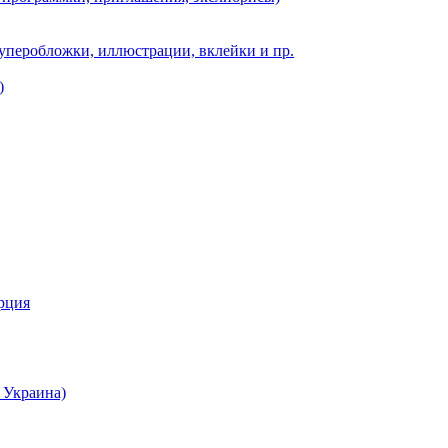
суперобложки, иллюстрации, вклейки и пр.
)
урция
 Украина)