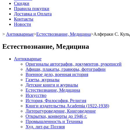
Скидки
Правила покупки
Доставка и Оплата
Контакты
Новости
>
Антикварные
>
Естествознание, Медицина
>
Алфераки С. Кульд
Естествознание, Медицина
Антикварные
Оригиналы автографов, документов, рукописей
Афиши, плакаты, гравюры, фотографии
Военное дело, военная история
Газеты, журналы
Детские книги и журналы
Естествознание, Медицина
Искусство
История, Философия, Религия
Книги издательства Academia (1922-1938)
Литературоведение, Книговедение
Открытки, конверты до 1946 г.
Промышленность и Техника
Худ. лит-ра: Поэзия