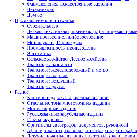
Фармакология. Лекарственные растения
Ветеринария
Другое
Промышленность и техника
Строительство
Легкая (текстильная, швейная, др.) и пищевая про
Машиностроение, приборостроение
Металлургия, Горное дело
Промышленность, производство
Энергетика
Сельское хозяйство. Лесное хозяйство
Транспорт: наземный
Транспорт: железнодорожный и метро
Транспорт: водный
Транспорт: воздушный
Транспорт: другое
Разное
Книги в подарок. Подарочные издания
Отдельные тома многотомных изданий
Миниатюрные издания
Русскоязычные зарубежные издания
Газеты, журналы
Оригиналы автографов, документов, рукописей
Афиши, плакаты, гравюры, литографии, фотографи
Летучие печатные издания (листовки, календарики