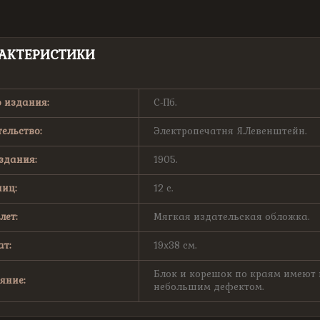
АКТЕРИСТИКИ
 издания:
С-Пб.
ельство:
Электропечатня Я.Левенштейн.
здания:
1905.
иц:
12 с.
лет:
Мягкая издательская обложка.
т:
19х38 см.
Блок и корешок по краям имеют 
яние:
небольшим дефектом.