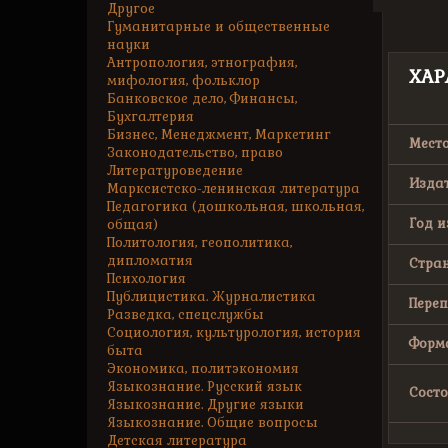
Другое
Гуманитарные и общественные
науки
Антропология, этнография,
ХАР
мифология, фольклор
Банковское дело, Финансы,
Бухгалтерия
Бизнес, Менеджмент, Маркетинг
Место
Законодательство, право
Литературоведение
Издат
Марксистско-ленинская литература
Педагогика (дошкольная, школьная,
Год и
общая)
Политология, геополитика,
дипломатия
Стран
Психология
Публицистика. Журналистика
Переп
Разведка, спецслужбы
Социология, культурология, история
Форма
быта
Экономика, политэкономия
Языкознание. Русский язык
Состо
Языкознание. Другие языки
Языкознание. Общие вопросы
Детская литература