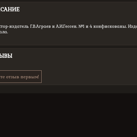
САНИЕ
тор-издатель Г.В.Аграев и А.И.Гессен. №1 и 4 конфискованы. И
ала.
ЗЫВЫ
те отзыв первым!