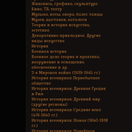
Живопись, графика, скульптура
Кино, ТВ, театр
Музыка, ноты, опера, балет, танцы
Музеи, выставки, каталоги
Теория и история искусства,
эстетика
Декоративно-прикладное. Другие
виды искусства
История
Военная история
Военное дело: теория и практика,
вооружение и оснащение,
обеспечение и др.
2-я Мировая война (1939-1945 гг.)
История всемирная: Первобытное
общество
История всемирная: Древняя Греция
и Рим
История всемирная: Древний мир
(другие регионы)
История всемирная: Средние века
(476-1640 гг.)
История всемирная: Новая (1640-1918
гг.)
История всемирная: Новейшая