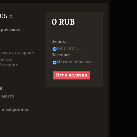
05 г.
0 RUB
рический.
Период
1901-1917 гг.
орешок по краям
Переплет
фекты.
Мягкая обложка
ебольшим
Нет в наличии
у
з моего
 в избранное.