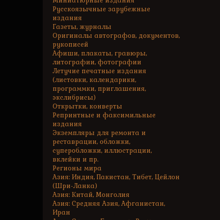
Миниатюрные издания
Русскоязычные зарубежные
издания
Газеты, журналы
Оригиналы автографов, документов,
рукописей
Афиши, плакаты, гравюры,
литографии, фотографии
Летучие печатные издания
(листовки, календарики,
программки, приглашения,
экслибрисы)
Открытки, конверты
Репринтные и факсимильные
издания
Экземпляры для ремонта и
реставрации, обложки,
суперобложки, иллюстрации,
вклейки и пр.
Регионы мира
Азия: Индия, Пакистан, Тибет, Цейлон
(Шри-Ланка)
Азия: Китай, Монголия
Азия: Средняя Азия, Афганистан,
Иран