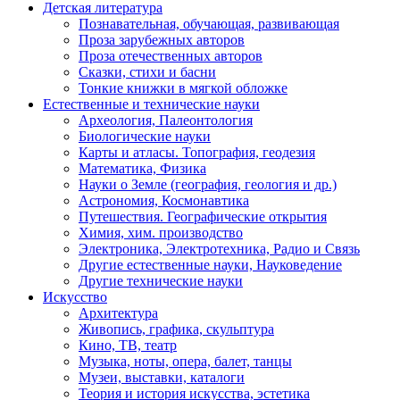
Детская литература
Познавательная, обучающая, развивающая
Проза зарубежных авторов
Проза отечественных авторов
Сказки, стихи и басни
Тонкие книжки в мягкой обложке
Естественные и технические науки
Археология, Палеонтология
Биологические науки
Карты и атласы. Топография, геодезия
Математика, Физика
Науки о Земле (география, геология и др.)
Астрономия, Космонавтика
Путешествия. Географические открытия
Химия, хим. производство
Электроника, Электротехника, Радио и Связь
Другие естественные науки, Науковедение
Другие технические науки
Искусство
Архитектура
Живопись, графика, скульптура
Кино, ТВ, театр
Музыка, ноты, опера, балет, танцы
Музеи, выставки, каталоги
Теория и история искусства, эстетика