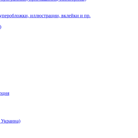
суперобложки, иллюстрации, вклейки и пр.
)
урция
 Украина)