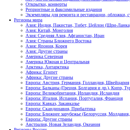
Открытки, конверты
Репринтные и факсимильные издания
Экземпляры для ремонта и реставрации, обложки, 
Регионы мира
Азия: Индия, Пакистан, Тибет, Цейлон (Шри-Ланка
Азия: Китай, Монголия
Азия: Средняя Азия, Афганистан, Иран
Азия: Страны Ближнего Востока
Азия: Япония, Корея
Азия: Другие страны
Америка Северная
Америка Южная и Центральная
Арктика, Антарктика
Африка: Египет
Африка: Другие страны
Европа: Австрия, Германия, Голландия, Швейцария
Европа: Балканы (Греция, Болгария и др.), Кипр, Т
Европа: Великобритания, Ирландия, Исландия
Европа: Италия, Испания, Португалия, Франция
Европа: Кавказ, Закавказье
Европа: Скандинавия, Прибалтика
Европа: Ближнее зарубежье (Белоруссия, Молдавия,
Европа: Другие страны
Австралия, Новая Зеландия, Океания
Регионы России