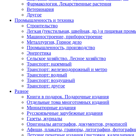
Фармакология. Лекарственные растения
Ветеринария
Другое
Промышленность и техника
Строительство
Легкая (текстильная, швейная, др.) и пищевая про
Машиностроение, приборостроение
Металлургия, Горное дело
Промышленность, производство
Энергетика
Сельское хозяйство. Лесное хозяйство
Транспорт: наземный
Транспорт: железнодорожный и метро
Транспорт: водный
Транспорт: воздушный
Транспорт: другое
Разное
Книги в подарок. Подарочные издания
Отдельные тома многотомных изданий
Миниатюрные издания
Русскоязычные зарубежные издания
Газеты, журналы
Оригиналы автографов, документов, рукописей
Афиши, плакаты, гравюры, литографии, фотографи
Летучие печатные издания (листовки, календарики