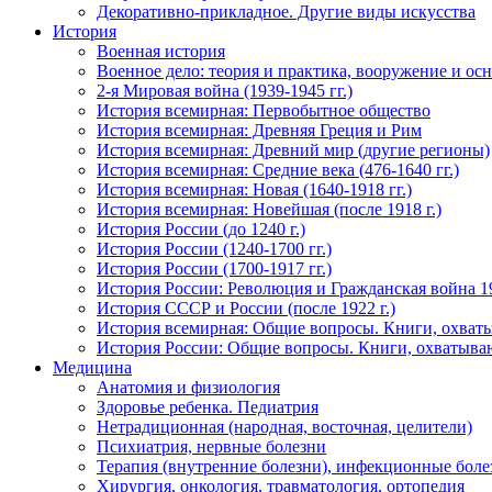
Декоративно-прикладное. Другие виды искусства
История
Военная история
Военное дело: теория и практика, вооружение и осн
2-я Мировая война (1939-1945 гг.)
История всемирная: Первобытное общество
История всемирная: Древняя Греция и Рим
История всемирная: Древний мир (другие регионы)
История всемирная: Средние века (476-1640 гг.)
История всемирная: Новая (1640-1918 гг.)
История всемирная: Новейшая (после 1918 г.)
История России (до 1240 г.)
История России (1240-1700 гг.)
История России (1700-1917 гг.)
История России: Революция и Гражданская война 1
История СССР и России (после 1922 г.)
История всемирная: Общие вопросы. Книги, охват
История России: Общие вопросы. Книги, охватыва
Медицина
Анатомия и физиология
Здоровье ребенка. Педиатрия
Нетрадиционная (народная, восточная, целители)
Психиатрия, нервные болезни
Терапия (внутренние болезни), инфекционные боле
Хирургия, онкология, травматология, ортопедия