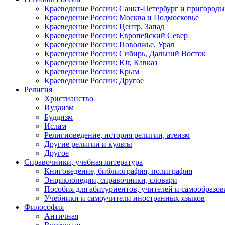
Краеведение России: Санкт-Петербург и пригороды
Краеведение России: Москва и Подмосковье
Краеведение России: Центр, Запад
Краеведение России: Европейский Север
Краеведение России: Поволжье, Урал
Краеведение России: Сибирь, Дальний Восток
Краеведение России: Юг, Кавказ
Краеведение России: Крым
Краеведение России: Другое
Религия
Христианство
Иудаизм
Буддизм
Ислам
Религиоведение, история религии, атеизм
Другие религии и культы
Другое
Справочники, учебная литература
Книговедение, библиография, полиграфия
Энциклопедии, справочники, словари
Пособия для абитуриентов, учителей и самообразов
Учебники и самоучители иностранных языков
Философия
Античная