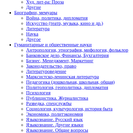
Худ. лит-ра: Проза
Другие
Биографии, мемуары
Война, политика, дипломатия
Искусство (театр, музыка, кино и др.)
Литература
Наука
Другое
Гуманитарные и общественные науки
Антропология, этнография, мифология, фольклор
Банковское дело, Финансы, Бухгалтерия
Бизнес, Менеджмент, Маркетинг
Законодательство, право
Литературоведение
Марксистско-ленинская литература
Педагогика (дошкольная, школьная, общая)
Политология, геополитика, дипломатия
Психология
Публицистика. Журналистика
Разведка, спецслужбы
Социология, культурология, история быта
Экономика, политэкономия
Языкознание. Русский язык
Языкознание. Другие языки
Языкознание. Общие вопросы