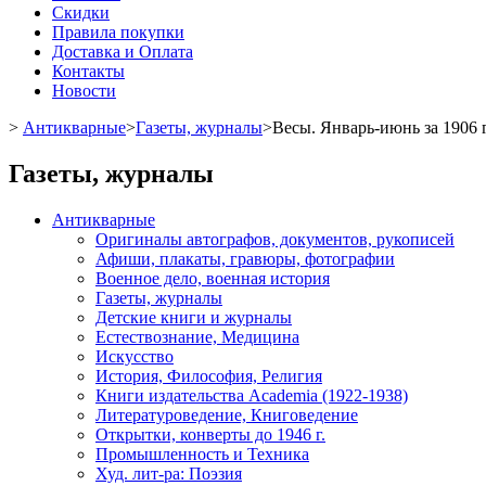
Скидки
Правила покупки
Доставка и Оплата
Контакты
Новости
>
Антикварные
>
Газеты, журналы
>
Весы. Январь-июнь за 1906 г
Газеты, журналы
Антикварные
Оригиналы автографов, документов, рукописей
Афиши, плакаты, гравюры, фотографии
Военное дело, военная история
Газеты, журналы
Детские книги и журналы
Естествознание, Медицина
Искусство
История, Философия, Религия
Книги издательства Academia (1922-1938)
Литературоведение, Книговедение
Открытки, конверты до 1946 г.
Промышленность и Техника
Худ. лит-ра: Поэзия