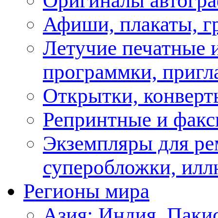
Оригиналы автогра
Афиши, плакаты, г
Летучие печатные и
программки, пригл
Открытки, конверт
Репринтные и факс
Экземпляры для ре
суперобложки, илл
Регионы мира
Азия: Индия, Паки