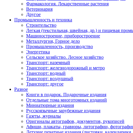
Фармакология. Лекарственные растения
Ветеринария
Другое
Промышленность и техника
Строительство
Легкая (текстильная, швейная, др.) и пищевая про
Машиностроение, приборостроение
Металлургия, Горное дело
Промышленность, производство
Энергетика
Сельское хозяйство. Лесное хозяйство
Транспорт: наземный
Транспорт: железнодорожный и метро
Транспорт: водный
Транспорт: воздушный
Транспорт: другое
Разное
Книги в подарок. Подарочные издания
Отдельные тома многотомных изданий
Миниатюрные издания
Русскоязычные зарубежные издания
Газеты, журналы
Оригиналы автографов, документов, рукописей
Афиши, плакаты, гравюры, литографии, фотографи
Летучие печатные издания (листовки, календарики