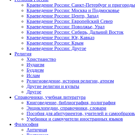
Краеведение России: Санкт-Петербург и пригороды
Краеведение России: Москва и Подмосковье
Краеведение России: Центр, Запад
Краеведение России: Европейский Север
Краеведение России: Поволжье, Урал
Краеведение России: Сибирь, Дальний Восток
Краеведение России: Юг, Кавказ
Краеведение России: Крым
Краеведение России: Другое
Религия
Христианство
Иудаизм
Буддизм
Ислам
Религиоведение, история религии, атеизм
Другие религии и культы
Другое
Справочники, учебная литература
Книговедение, библиография, полиграфия
Энциклопедии, справочники, словари
Пособия для абитуриентов, учителей и самообразов
Учебники и самоучители иностранных языков
Философия
Античная