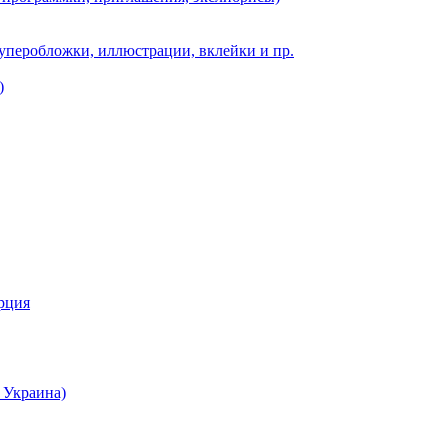
суперобложки, иллюстрации, вклейки и пр.
)
урция
 Украина)