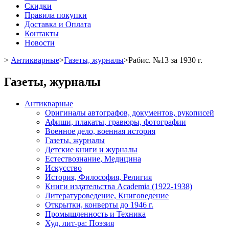
Скидки
Правила покупки
Доставка и Оплата
Контакты
Новости
>
Антикварные
>
Газеты, журналы
>
Рабис. №13 за 1930 г.
Газеты, журналы
Антикварные
Оригиналы автографов, документов, рукописей
Афиши, плакаты, гравюры, фотографии
Военное дело, военная история
Газеты, журналы
Детские книги и журналы
Естествознание, Медицина
Искусство
История, Философия, Религия
Книги издательства Academia (1922-1938)
Литературоведение, Книговедение
Открытки, конверты до 1946 г.
Промышленность и Техника
Худ. лит-ра: Поэзия