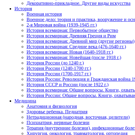
Декоративно-прикладное. Другие виды искусства
История
Военная история
Военное дело: теория и практика, вооружение и осн
2-я Мировая война (1939-1945 гг.)
История всемирная: Первобытное общество
История всемирная: Древняя Греция и Рим
История всемирная: Древний мир (другие регионы)
История всемирная: Средние века (476-1640 гг.)
История всемирная: Новая (1640-1918 гг.)
История всемирная: Новейшая (после 1918 г.)
История России (до 1240 г.)
История России (1240-1700 гг.)
История России (1700-1917 гг.)
История России: Революция и Гражданская война 1
История СССР и России (после 1922 г.)
История всемирная: Общие вопросы. Книги, охват
История России: Общие вопросы. Книги, охватыва
Медицина
Анатомия и физиология
Здоровье ребенка. Педиатрия
Нетрадиционная (народная, восточная, целители)
Психиатрия, нервные болезни
Терапия (внутренние болезни), инфекционные боле
Хирургия, онкология, травматология, ортопедия