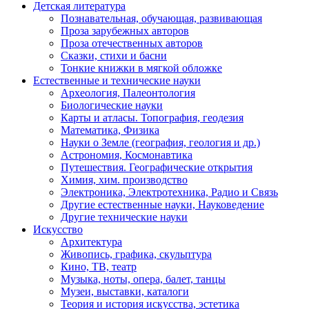
Детская литература
Познавательная, обучающая, развивающая
Проза зарубежных авторов
Проза отечественных авторов
Сказки, стихи и басни
Тонкие книжки в мягкой обложке
Естественные и технические науки
Археология, Палеонтология
Биологические науки
Карты и атласы. Топография, геодезия
Математика, Физика
Науки о Земле (география, геология и др.)
Астрономия, Космонавтика
Путешествия. Географические открытия
Химия, хим. производство
Электроника, Электротехника, Радио и Связь
Другие естественные науки, Науковедение
Другие технические науки
Искусство
Архитектура
Живопись, графика, скульптура
Кино, ТВ, театр
Музыка, ноты, опера, балет, танцы
Музеи, выставки, каталоги
Теория и история искусства, эстетика