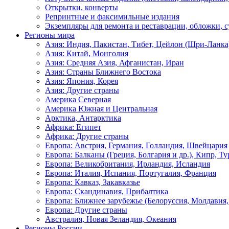
Открытки, конверты
Репринтные и факсимильные издания
Экземпляры для ремонта и реставрации, обложки, 
Регионы мира
Азия: Индия, Пакистан, Тибет, Цейлон (Шри-Ланка
Азия: Китай, Монголия
Азия: Средняя Азия, Афганистан, Иран
Азия: Страны Ближнего Востока
Азия: Япония, Корея
Азия: Другие страны
Америка Северная
Америка Южная и Центральная
Арктика, Антарктика
Африка: Египет
Африка: Другие страны
Европа: Австрия, Германия, Голландия, Швейцария
Европа: Балканы (Греция, Болгария и др.), Кипр, Т
Европа: Великобритания, Ирландия, Исландия
Европа: Италия, Испания, Португалия, Франция
Европа: Кавказ, Закавказье
Европа: Скандинавия, Прибалтика
Европа: Ближнее зарубежье (Белоруссия, Молдавия,
Европа: Другие страны
Австралия, Новая Зеландия, Океания
Регионы России