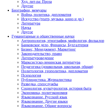
Худ. лит-ра: Проза
Другие
Биографии, мемуары
Война, политика, дипломатия
Искусство (театр, музыка, кино и др.)
Литература
Наука
Другое
Гуманитарные и общественные науки
Антропология, этнография, мифология, фольклор
Банковское дело, Финансы, Бухгалтерия
Бизнес, Менеджмент, Маркетинг
Законодательство, право
Литературоведение
Марксистско-ленинская литература
Педагогика (дошкольная, школьная, общая)
Политология, геополитика, дипломатия
Психология
Публицистика. Журналистика
Разведка, спецслужбы
Социология, культурология, история быта
Экономика, политэкономия
Языкознание. Русский язык
Языкознание. Другие языки
Языкознание. Общие вопросы