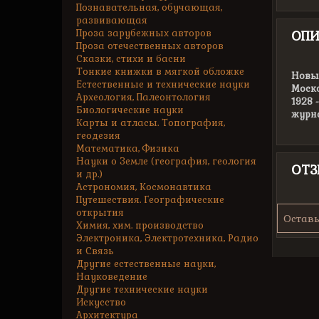
Познавательная, обучающая,
развивающая
Проза зарубежных авторов
ОПИ
Проза отечественных авторов
Сказки, стихи и басни
Тонкие книжки в мягкой обложке
Новый
Естественные и технические науки
Моско
Археология, Палеонтология
1928 
Биологические науки
журн
Карты и атласы. Топография,
геодезия
Математика, Физика
Науки о Земле (география, геология
ОТ
и др.)
Астрономия, Космонавтика
Путешествия. Географические
открытия
Оставь
Химия, хим. производство
Электроника, Электротехника, Радио
и Связь
Другие естественные науки,
Науковедение
Другие технические науки
Искусство
Архитектура