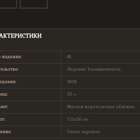
АКТЕРИСТИКИ
 издания:
М.
ельство:
Издание Теакинопечать.
здания:
1928.
иц:
32 с.
лет:
Мягкая издательская обложка.
т:
17,5х26 см.
яние:
Очень хорошее.