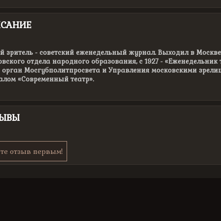
САНИЕ
 зритель - советский еженедельный журнал. Выходил в Москве в
вского отдела народного образования, с 1927 - «Еженедельник т
- орган Мосгубполитпросвета и Управления московскими зрели
алом «Современный театр».
ЗЫВЫ
те отзыв первым!