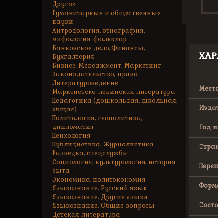
Другое
Гуманитарные и общественные
науки
Антропология, этнография,
мифология, фольклор
Банковское дело, Финансы,
ХАР
Бухгалтерия
Бизнес, Менеджмент, Маркетинг
Законодательство, право
Литературоведение
Место
Марксистско-ленинская литература
Педагогика (дошкольная, школьная,
Издат
общая)
Политология, геополитика,
дипломатия
Год и
Психология
Публицистика. Журналистика
Стран
Разведка, спецслужбы
Социология, культурология, история
Переп
быта
Экономика, политэкономия
Форма
Языкознание. Русский язык
Языкознание. Другие языки
Состо
Языкознание. Общие вопросы
Детская литература