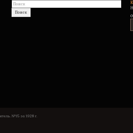
К
Н
Поиск
0
тель. №15 за 1928 г.