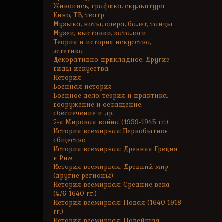
Живопись, графика, скульптура
Кино, ТВ, театр
Музыка, ноты, опера, балет, танцы
Музеи, выставки, каталоги
Теория и история искусства,
эстетика
Декоративно-прикладное. Другие
виды искусства
История
Военная история
Военное дело: теория и практика,
вооружение и оснащение,
обеспечение и др.
2-я Мировая война (1939-1945 гг.)
История всемирная: Первобытное
общество
История всемирная: Древняя Греция
и Рим
История всемирная: Древний мир
(другие регионы)
История всемирная: Средние века
(476-1640 гг.)
История всемирная: Новая (1640-1918
гг.)
История всемирная: Новейшая