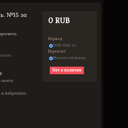
ь. №15 за
0 RUB
росвета.
Период
1918-1945 гг.
Переплет
рошее.
Мягкая обложка
Нет в наличии
у
з моего
 в избранное.