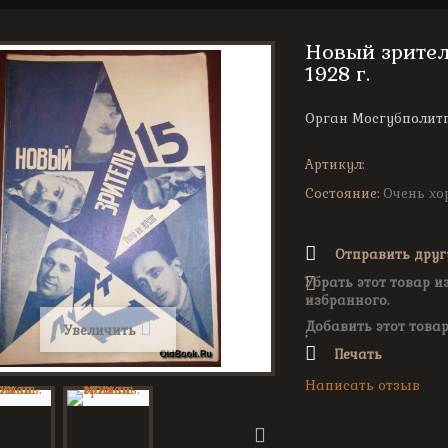
Новый зрител
1928 г.
Орган Мосгубполитп
Артикул:
Состояние:
Очень хо
Отправить друг
Убрать этот товар и
избранного.
Добавить этот товар
Увеличить
Печать
Написать отзыв