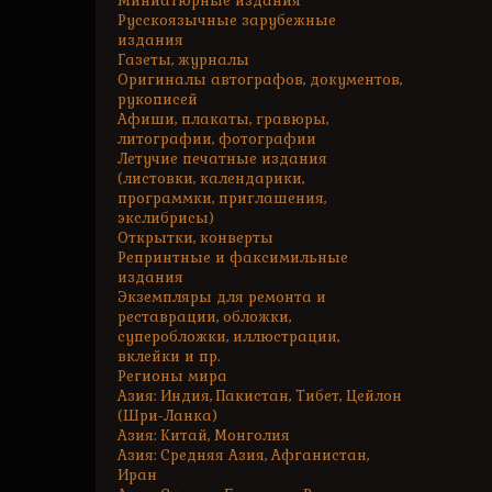
Миниатюрные издания
Русскоязычные зарубежные
издания
Газеты, журналы
Оригиналы автографов, документов,
рукописей
Афиши, плакаты, гравюры,
литографии, фотографии
Летучие печатные издания
(листовки, календарики,
программки, приглашения,
экслибрисы)
Открытки, конверты
Репринтные и факсимильные
издания
Экземпляры для ремонта и
реставрации, обложки,
суперобложки, иллюстрации,
вклейки и пр.
Регионы мира
Азия: Индия, Пакистан, Тибет, Цейлон
(Шри-Ланка)
Азия: Китай, Монголия
Азия: Средняя Азия, Афганистан,
Иран