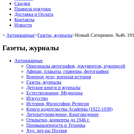
Скидки
Правила покупки
Доставка и Оплата
Контакты
Новости
>
Антикварные
>
Газеты, журналы
>
Новый Сатирикон. №46. 1915
Газеты, журналы
Антикварные
Оригиналы автографов, документов, рукописей
Афиши, плакаты, гравюры, фотографии
Военное дело, военная история
Газеты, журналы
Детские книги и журналы
Естествознание, Медицина
Искусство
История, Философия, Религия
Книги издательства Academia (1922-1938)
Литературоведение, Книговедение
Открытки, конверты до 1946 г.
Промышленность и Техника
Худ. лит-ра: Поэзия