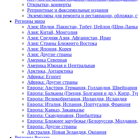
Открытки, конверты
Репринтные и факсимильные издания
Экземпляры для ремонта и реставрации, обложки, 
Регионы мира
Азия: Индия, Пакистан, Тибет, Цейлон (Шри-Ланка
Азия: Китай, Монголия
Азия: Средняя Азия, Афганистан, Иран
Азия: Страны Ближнего Востока
Азия: Япония, Корея
Азия: Другие страны
Америка Северная
Америка Южная и Центральная
Арктика, Антарктика
Африка: Египет
Африка: Другие страны
Европа: Австрия, Германия, Голландия, Швейцария
Европа: Балканы (Греция, Болгария и др.), Кипр, Т
Европа: Великобритания, Ирландия, Исландия
Европа: Италия, Испания, Португалия, Франция
Европа: Кавказ, Закавказье
Европа: Скандинавия, Прибалтика
Европа: Ближнее зарубежье (Белоруссия, Молдавия,
Европа: Другие страны
Австралия, Новая Зеландия, Океания
Регионы России