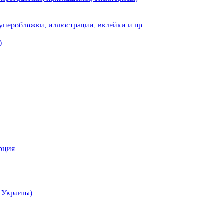
суперобложки, иллюстрации, вклейки и пр.
)
урция
 Украина)