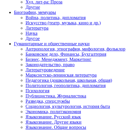
Худ. лит-ра: Проза
Другие
Биографии, мемуары
Война, политика, дипломатия
Искусство (театр, музыка, кино и др.)
Литература
Наука
Другое
Гуманитарные и общественные науки
Антропология, этнография, мифология, фольклор
Банковское дело, Финансы, Бухгалтерия
Бизнес, Менеджмент, Маркетинг
Законодательство, право
Литературоведение
Марксистско-ленинская литература
Педагогика (дошкольная, школьная, общая)
Политология, геополитика, дипломатия
Психология
Публицистика. Журналистика
Разведка, спецслужбы
Социология, культурология, история быта
Экономика, политэкономия
Языкознание. Русский язык
Языкознание. Другие языки
Языкознание. Общие вопросы