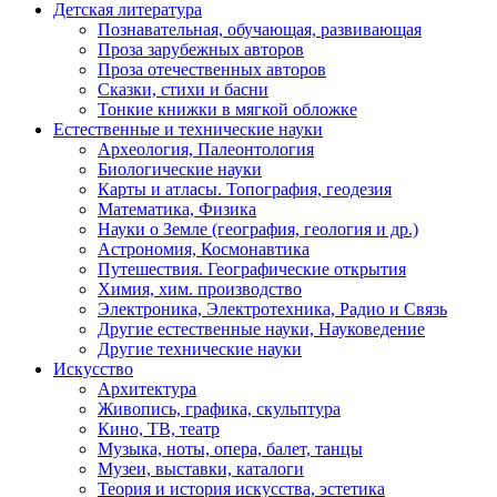
Детская литература
Познавательная, обучающая, развивающая
Проза зарубежных авторов
Проза отечественных авторов
Сказки, стихи и басни
Тонкие книжки в мягкой обложке
Естественные и технические науки
Археология, Палеонтология
Биологические науки
Карты и атласы. Топография, геодезия
Математика, Физика
Науки о Земле (география, геология и др.)
Астрономия, Космонавтика
Путешествия. Географические открытия
Химия, хим. производство
Электроника, Электротехника, Радио и Связь
Другие естественные науки, Науковедение
Другие технические науки
Искусство
Архитектура
Живопись, графика, скульптура
Кино, ТВ, театр
Музыка, ноты, опера, балет, танцы
Музеи, выставки, каталоги
Теория и история искусства, эстетика