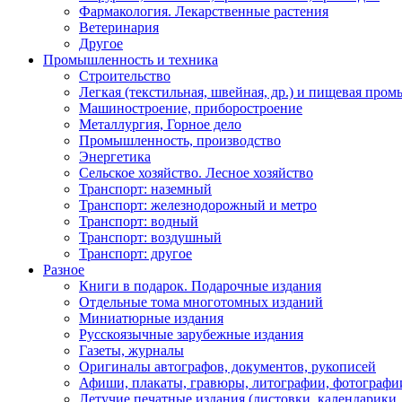
Фармакология. Лекарственные растения
Ветеринария
Другое
Промышленность и техника
Строительство
Легкая (текстильная, швейная, др.) и пищевая про
Машиностроение, приборостроение
Металлургия, Горное дело
Промышленность, производство
Энергетика
Сельское хозяйство. Лесное хозяйство
Транспорт: наземный
Транспорт: железнодорожный и метро
Транспорт: водный
Транспорт: воздушный
Транспорт: другое
Разное
Книги в подарок. Подарочные издания
Отдельные тома многотомных изданий
Миниатюрные издания
Русскоязычные зарубежные издания
Газеты, журналы
Оригиналы автографов, документов, рукописей
Афиши, плакаты, гравюры, литографии, фотографи
Летучие печатные издания (листовки, календарики