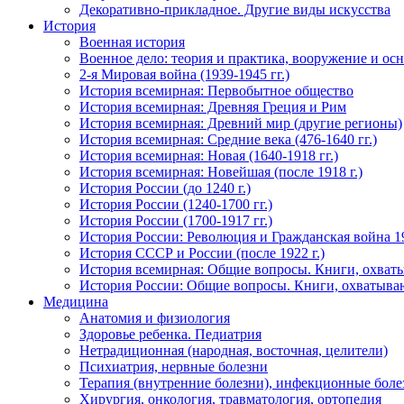
Декоративно-прикладное. Другие виды искусства
История
Военная история
Военное дело: теория и практика, вооружение и осн
2-я Мировая война (1939-1945 гг.)
История всемирная: Первобытное общество
История всемирная: Древняя Греция и Рим
История всемирная: Древний мир (другие регионы)
История всемирная: Средние века (476-1640 гг.)
История всемирная: Новая (1640-1918 гг.)
История всемирная: Новейшая (после 1918 г.)
История России (до 1240 г.)
История России (1240-1700 гг.)
История России (1700-1917 гг.)
История России: Революция и Гражданская война 1
История СССР и России (после 1922 г.)
История всемирная: Общие вопросы. Книги, охват
История России: Общие вопросы. Книги, охватыва
Медицина
Анатомия и физиология
Здоровье ребенка. Педиатрия
Нетрадиционная (народная, восточная, целители)
Психиатрия, нервные болезни
Терапия (внутренние болезни), инфекционные боле
Хирургия, онкология, травматология, ортопедия