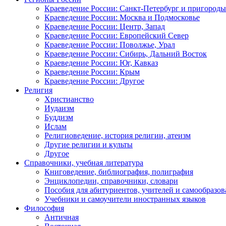
Краеведение России: Санкт-Петербург и пригороды
Краеведение России: Москва и Подмосковье
Краеведение России: Центр, Запад
Краеведение России: Европейский Север
Краеведение России: Поволжье, Урал
Краеведение России: Сибирь, Дальний Восток
Краеведение России: Юг, Кавказ
Краеведение России: Крым
Краеведение России: Другое
Религия
Христианство
Иудаизм
Буддизм
Ислам
Религиоведение, история религии, атеизм
Другие религии и культы
Другое
Справочники, учебная литература
Книговедение, библиография, полиграфия
Энциклопедии, справочники, словари
Пособия для абитуриентов, учителей и самообразов
Учебники и самоучители иностранных языков
Философия
Античная