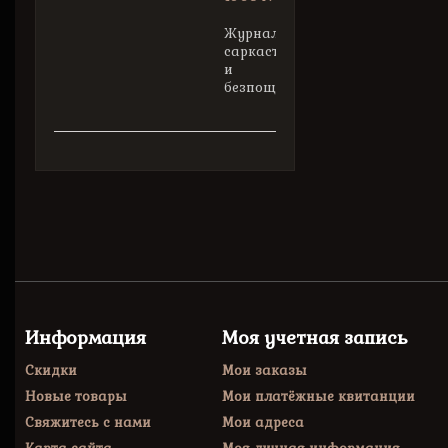
Журнал
саркастический
и
безпощадный.
Информация
Моя учетная запись
Скидки
Мои заказы
Новые товары
Мои платёжные квитанции
Свяжитесь с нами
Мои адреса