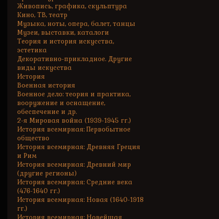
Живопись, графика, скульптура
Кино, ТВ, театр
Музыка, ноты, опера, балет, танцы
Музеи, выставки, каталоги
Теория и история искусства,
эстетика
Декоративно-прикладное. Другие
виды искусства
История
Военная история
Военное дело: теория и практика,
вооружение и оснащение,
обеспечение и др.
2-я Мировая война (1939-1945 гг.)
История всемирная: Первобытное
общество
История всемирная: Древняя Греция
и Рим
История всемирная: Древний мир
(другие регионы)
История всемирная: Средние века
(476-1640 гг.)
История всемирная: Новая (1640-1918
гг.)
История всемирная: Новейшая