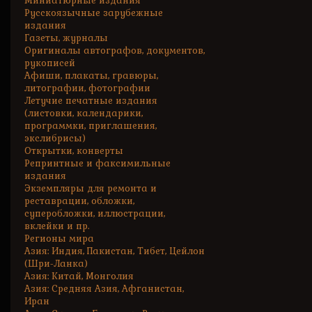
Миниатюрные издания
Русскоязычные зарубежные
издания
Газеты, журналы
Оригиналы автографов, документов,
рукописей
Афиши, плакаты, гравюры,
литографии, фотографии
Летучие печатные издания
(листовки, календарики,
программки, приглашения,
экслибрисы)
Открытки, конверты
Репринтные и факсимильные
издания
Экземпляры для ремонта и
реставрации, обложки,
суперобложки, иллюстрации,
вклейки и пр.
Регионы мира
Азия: Индия, Пакистан, Тибет, Цейлон
(Шри-Ланка)
Азия: Китай, Монголия
Азия: Средняя Азия, Афганистан,
Иран