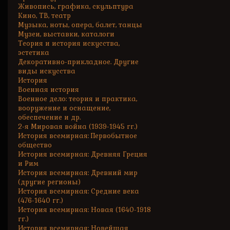
Живопись, графика, скульптура
Кино, ТВ, театр
Музыка, ноты, опера, балет, танцы
Музеи, выставки, каталоги
Теория и история искусства,
эстетика
Декоративно-прикладное. Другие
виды искусства
История
Военная история
Военное дело: теория и практика,
вооружение и оснащение,
обеспечение и др.
2-я Мировая война (1939-1945 гг.)
История всемирная: Первобытное
общество
История всемирная: Древняя Греция
и Рим
История всемирная: Древний мир
(другие регионы)
История всемирная: Средние века
(476-1640 гг.)
История всемирная: Новая (1640-1918
гг.)
История всемирная: Новейшая