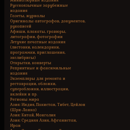
Миниатюрные издания
Русскоязычные зарубежные
издания
Газеты, журналы
Оригиналы автографов, документов,
рукописей
Афиши, плакаты, гравюры,
литографии, фотографии
Летучие печатные издания
(листовки, календарики,
программки, приглашения,
экслибрисы)
Открытки, конверты
Репринтные и факсимильные
издания
Экземпляры для ремонта и
реставрации, обложки,
суперобложки, иллюстрации,
вклейки и пр.
Регионы мира
Азия: Индия, Пакистан, Тибет, Цейлон
(Шри-Ланка)
Азия: Китай, Монголия
Азия: Средняя Азия, Афганистан,
Иран