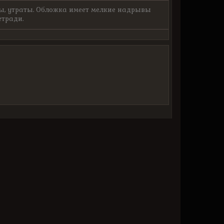
ы, утраты. Обложка имеет мелкие надрывы
етради.