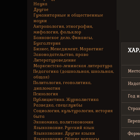
Наука
Другое
Гуманитарные и общественные
науки
Антропология, этнография,
мифология, фольклор
Банковское дело, Финансы,
Бухгалтерия
Бизнес, Менеджмент, Маркетинг
ХАР
Законодательство, право
Литературоведение
Марксистско-ленинская литература
Место
Педагогика (дошкольная, школьная,
общая)
Политология, геополитика,
Издат
дипломатия
Психология
Год и
Публицистика. Журналистика
Разведка, спецслужбы
Стран
Социология, культурология, история
быта
Переп
Экономика, политэкономия
Языкознание. Русский язык
Языкознание. Другие языки
Форма
Языкознание. Общие вопросы