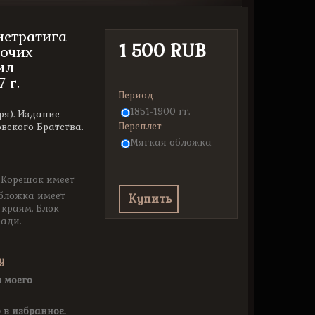
истратига
1 500 RUB
очих
ил
 г.
Период
1851-1900 гг.
ря). Издание
Переплет
овского Братства.
Мягкая обложка
 Корешок имеет
бложка имеет
Купить
краям. Блок
ради.
у
з моего
 в избранное.