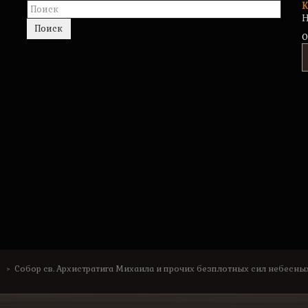
К
Н
Поиск
0
Собор св. Архистратига Михаила и прочих безплотных сил небесных.
>