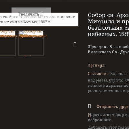
Собор св. Арх
Увеличить
Михаила и пр
безплотных с
небесных. 1897
(Праздник 8-го нояб
Виленского Cв.- Дух
Артикул:
Состояние:
Хорошее.
надрывы, утраты. О
мелкие надрывы по 
распадается на тет
Отправить друг
Убрать этот товар и
избранного.
Добавить этот товар