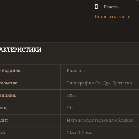
Печать
Написать отзыв
АКТЕРИСТИКИ
 издания:
Вильна.
ельство:
Типография Св.-Дух. Братства.
здания:
1897.
иц:
19 с.
лет:
Мягкая издательская обложка.
т:
13,5х20,5 см.