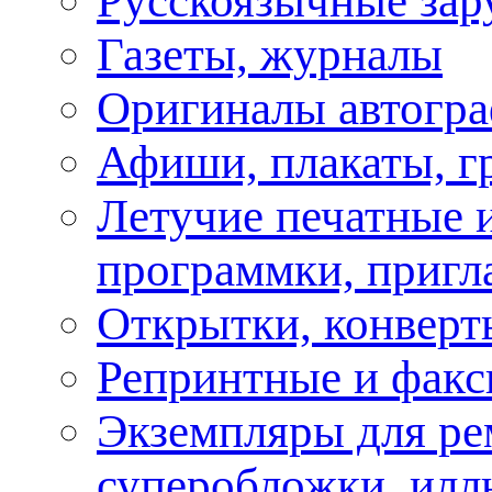
Русскоязычные зар
Газеты, журналы
Оригиналы автогра
Афиши, плакаты, г
Летучие печатные и
программки, пригл
Открытки, конверт
Репринтные и факс
Экземпляры для ре
суперобложки, илл