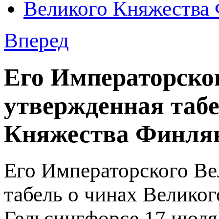
Вперед
Его Императорско
утвержденная табе
Княжества Финлянд
Его Императорского В
табель о чинах Велико
Гельсингфорсе 17 июля