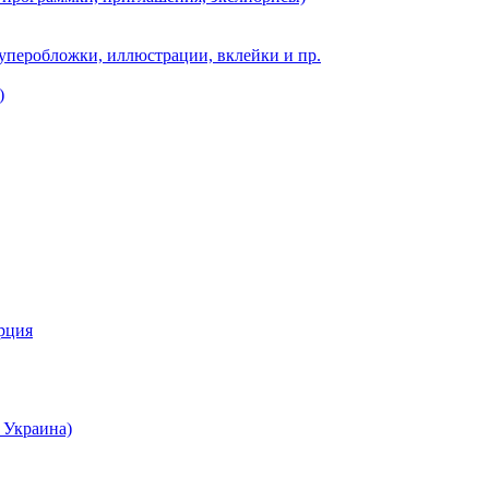
суперобложки, иллюстрации, вклейки и пр.
)
урция
 Украина)