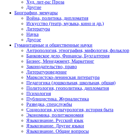
Худ. лит-ра: Проза
Другие
Биографии, мемуары
Война, политика, дипломатия
Искусство (театр, музыка, кино и др.)
Литература
Наука
Другое
Гуманитарные и общественные науки
Антропология, этнография, мифология, фольклор
Банковское дело, Финансы, Бухгалтерия
Бизнес, Менеджмент, Маркетинг
Законодательство, право
Литературоведение
Марксистско-ленинская литература
Педагогика (дошкольная, школьная, общая)
Политология, геополитика, дипломатия
Психология
Публицистика. Журналистика
Разведка, спецслужбы
Социология, культурология, история быта
Экономика, политэкономия
Языкознание. Русский язык
Языкознание. Другие языки
Языкознание. Общие вопросы