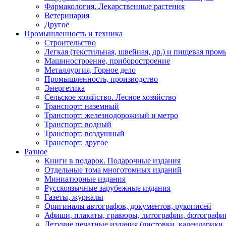
Фармакология. Лекарственные растения
Ветеринария
Другое
Промышленность и техника
Строительство
Легкая (текстильная, швейная, др.) и пищевая про
Машиностроение, приборостроение
Металлургия, Горное дело
Промышленность, производство
Энергетика
Сельское хозяйство. Лесное хозяйство
Транспорт: наземный
Транспорт: железнодорожный и метро
Транспорт: водный
Транспорт: воздушный
Транспорт: другое
Разное
Книги в подарок. Подарочные издания
Отдельные тома многотомных изданий
Миниатюрные издания
Русскоязычные зарубежные издания
Газеты, журналы
Оригиналы автографов, документов, рукописей
Афиши, плакаты, гравюры, литографии, фотографи
Летучие печатные издания (листовки, календарики