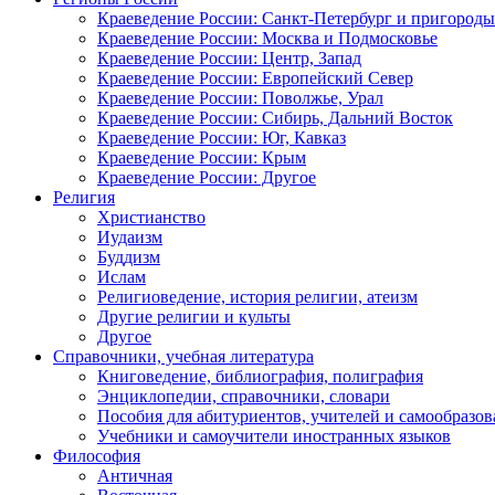
Краеведение России: Санкт-Петербург и пригороды
Краеведение России: Москва и Подмосковье
Краеведение России: Центр, Запад
Краеведение России: Европейский Север
Краеведение России: Поволжье, Урал
Краеведение России: Сибирь, Дальний Восток
Краеведение России: Юг, Кавказ
Краеведение России: Крым
Краеведение России: Другое
Религия
Христианство
Иудаизм
Буддизм
Ислам
Религиоведение, история религии, атеизм
Другие религии и культы
Другое
Справочники, учебная литература
Книговедение, библиография, полиграфия
Энциклопедии, справочники, словари
Пособия для абитуриентов, учителей и самообразов
Учебники и самоучители иностранных языков
Философия
Античная