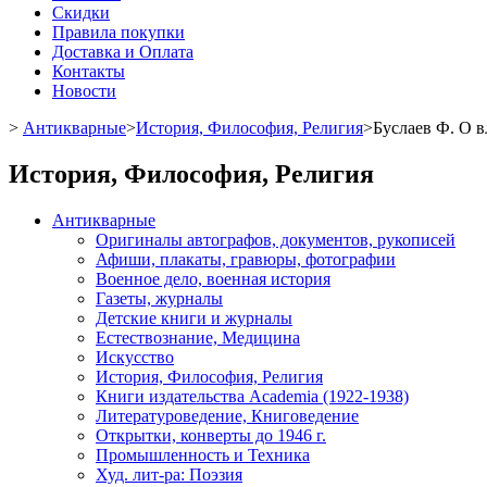
Скидки
Правила покупки
Доставка и Оплата
Контакты
Новости
>
Антикварные
>
История, Философия, Религия
>
Буслаев Ф. О в
История, Философия, Религия
Антикварные
Оригиналы автографов, документов, рукописей
Афиши, плакаты, гравюры, фотографии
Военное дело, военная история
Газеты, журналы
Детские книги и журналы
Естествознание, Медицина
Искусство
История, Философия, Религия
Книги издательства Academia (1922-1938)
Литературоведение, Книговедение
Открытки, конверты до 1946 г.
Промышленность и Техника
Худ. лит-ра: Поэзия