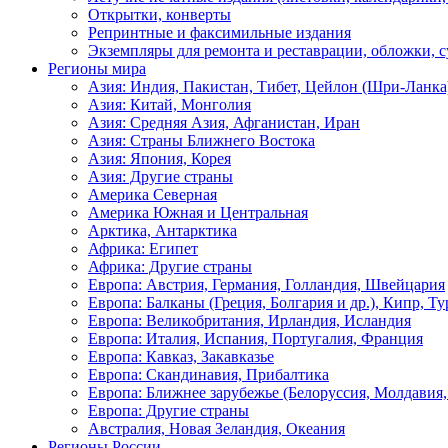
Открытки, конверты
Репринтные и факсимильные издания
Экземпляры для ремонта и реставрации, обложки, 
Регионы мира
Азия: Индия, Пакистан, Тибет, Цейлон (Шри-Ланка
Азия: Китай, Монголия
Азия: Средняя Азия, Афганистан, Иран
Азия: Страны Ближнего Востока
Азия: Япония, Корея
Азия: Другие страны
Америка Северная
Америка Южная и Центральная
Арктика, Антарктика
Африка: Египет
Африка: Другие страны
Европа: Австрия, Германия, Голландия, Швейцария
Европа: Балканы (Греция, Болгария и др.), Кипр, Т
Европа: Великобритания, Ирландия, Исландия
Европа: Италия, Испания, Португалия, Франция
Европа: Кавказ, Закавказье
Европа: Скандинавия, Прибалтика
Европа: Ближнее зарубежье (Белоруссия, Молдавия,
Европа: Другие страны
Австралия, Новая Зеландия, Океания
Регионы России