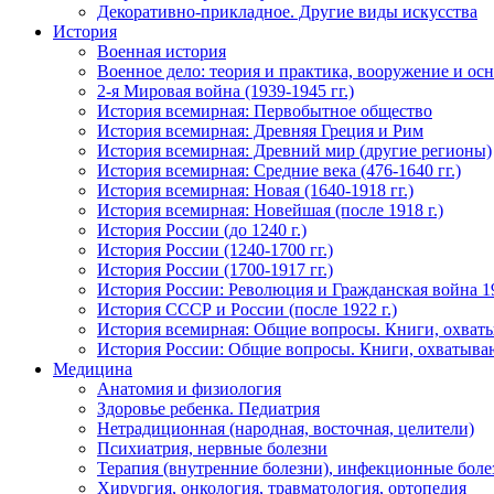
Декоративно-прикладное. Другие виды искусства
История
Военная история
Военное дело: теория и практика, вооружение и осн
2-я Мировая война (1939-1945 гг.)
История всемирная: Первобытное общество
История всемирная: Древняя Греция и Рим
История всемирная: Древний мир (другие регионы)
История всемирная: Средние века (476-1640 гг.)
История всемирная: Новая (1640-1918 гг.)
История всемирная: Новейшая (после 1918 г.)
История России (до 1240 г.)
История России (1240-1700 гг.)
История России (1700-1917 гг.)
История России: Революция и Гражданская война 1
История СССР и России (после 1922 г.)
История всемирная: Общие вопросы. Книги, охват
История России: Общие вопросы. Книги, охватыва
Медицина
Анатомия и физиология
Здоровье ребенка. Педиатрия
Нетрадиционная (народная, восточная, целители)
Психиатрия, нервные болезни
Терапия (внутренние болезни), инфекционные боле
Хирургия, онкология, травматология, ортопедия