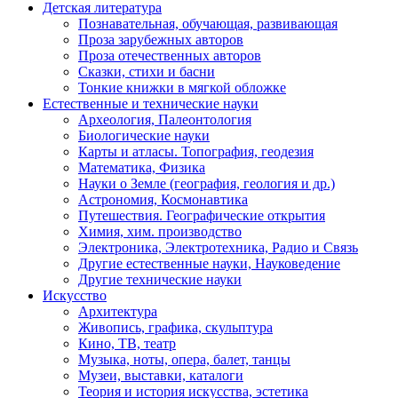
Детская литература
Познавательная, обучающая, развивающая
Проза зарубежных авторов
Проза отечественных авторов
Сказки, стихи и басни
Тонкие книжки в мягкой обложке
Естественные и технические науки
Археология, Палеонтология
Биологические науки
Карты и атласы. Топография, геодезия
Математика, Физика
Науки о Земле (география, геология и др.)
Астрономия, Космонавтика
Путешествия. Географические открытия
Химия, хим. производство
Электроника, Электротехника, Радио и Связь
Другие естественные науки, Науковедение
Другие технические науки
Искусство
Архитектура
Живопись, графика, скульптура
Кино, ТВ, театр
Музыка, ноты, опера, балет, танцы
Музеи, выставки, каталоги
Теория и история искусства, эстетика