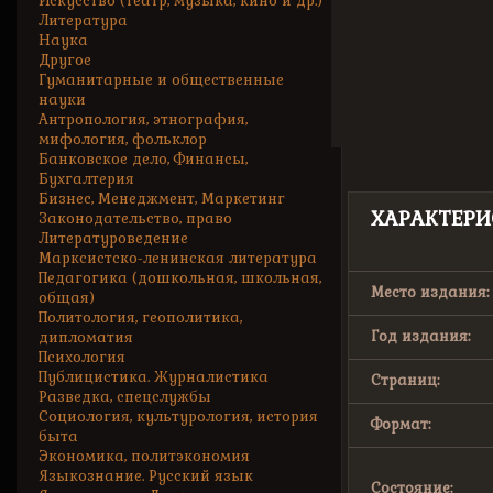
Искусство (театр, музыка, кино и др.)
Литература
Наука
Другое
Гуманитарные и общественные
науки
Антропология, этнография,
мифология, фольклор
Банковское дело, Финансы,
Бухгалтерия
Бизнес, Менеджмент, Маркетинг
ХАРАКТЕРИ
Законодательство, право
Литературоведение
Марксистско-ленинская литература
Педагогика (дошкольная, школьная,
Место издания:
общая)
Политология, геополитика,
Год издания:
дипломатия
Психология
Публицистика. Журналистика
Страниц:
Разведка, спецслужбы
Социология, культурология, история
Формат:
быта
Экономика, политэкономия
Языкознание. Русский язык
Состояние: