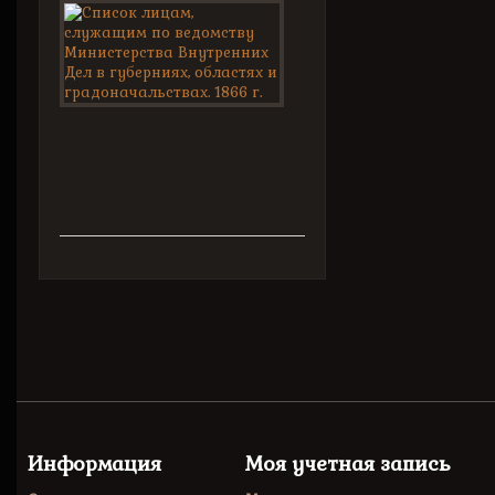
Список
лицам,
служащим...
Исправлено
по
15
декабря
1866
г.
Информация
Моя учетная запись