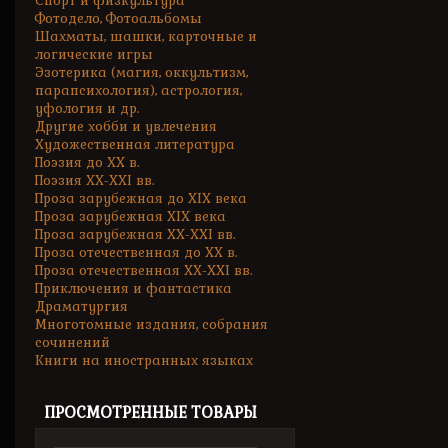
Спорт и физкультура
Фотодело, Фотоальбомы
Шахматы, шашки, карточные и
логические игры
Эзотерика (магия, оккультизм,
парапсихология), астрология,
уфология и др.
Другие хобби и увлечения
Художественная литература
Поэзия до XX в.
Поэзия XX-XXI вв.
Проза зарубежная до XIX века
Проза зарубежная XIX века
Проза зарубежная XX-XXI вв.
Проза отечественная до XX в.
Проза отечественная XX-XXI вв.
Приключения и фантастика
Драматургия
Многотомные издания, собрания
сочинений
Книги на иностранных языках
ПРОСМОТРЕННЫЕ ТОВАРЫ