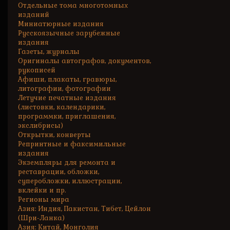
Отдельные тома многотомных
изданий
Миниатюрные издания
Русскоязычные зарубежные
издания
Газеты, журналы
Оригиналы автографов, документов,
рукописей
Афиши, плакаты, гравюры,
литографии, фотографии
Летучие печатные издания
(листовки, календарики,
программки, приглашения,
экслибрисы)
Открытки, конверты
Репринтные и факсимильные
издания
Экземпляры для ремонта и
реставрации, обложки,
суперобложки, иллюстрации,
вклейки и пр.
Регионы мира
Азия: Индия, Пакистан, Тибет, Цейлон
(Шри-Ланка)
Азия: Китай, Монголия