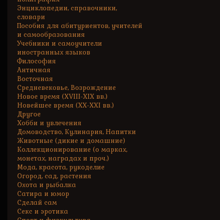
Энциклопедии, справочники,
словари
Пособия для абитуриентов, учителей
и самообразования
Учебники и самоучители
иностранных языков
Философия
Античная
Восточная
Средневековье, Возрождение
Новое время (XVIII-XIX вв.)
Новейшее время (XX-XXI вв.)
Другое
Хобби и увлечения
Домоводство, Кулинария, Напитки
Животные (дикие и домашние)
Коллекционирование (о марках,
монетах, наградах и проч.)
Мода, красота, рукоделие
Огород, сад, растения
Охота и рыбалка
Сатира и юмор
Сделай сам
Секс и эротика