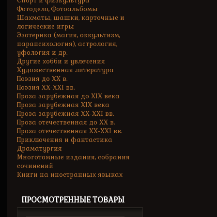
Спорт и физкультура
Фотодело, Фотоальбомы
Шахматы, шашки, карточные и
логические игры
Эзотерика (магия, оккультизм,
парапсихология), астрология,
уфология и др.
Другие хобби и увлечения
Художественная литература
Поэзия до XX в.
Поэзия XX-XXI вв.
Проза зарубежная до XIX века
Проза зарубежная XIX века
Проза зарубежная XX-XXI вв.
Проза отечественная до XX в.
Проза отечественная XX-XXI вв.
Приключения и фантастика
Драматургия
Многотомные издания, собрания
сочинений
Книги на иностранных языках
ПРОСМОТРЕННЫЕ ТОВАРЫ