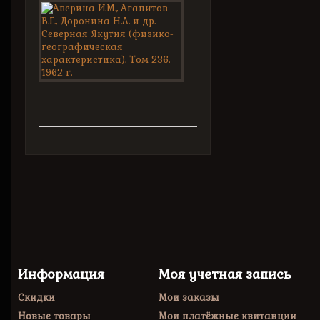
Аверина
И.М.,
Агапитов...
Труды
арктического
и
антарктического...
Информация
Моя учетная запись
Скидки
Мои заказы
Новые товары
Мои платёжные квитанции