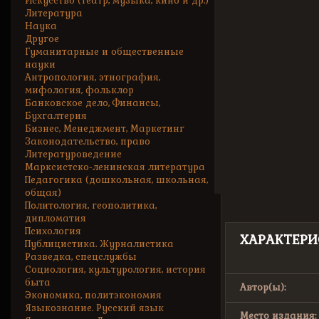
Искусство (театр, музыка, кино и др.)
Литература
Наука
Другое
Гуманитарные и общественные
науки
Антропология, этнография,
мифология, фольклор
Банковское дело, Финансы,
Бухгалтерия
Бизнес, Менеджмент, Маркетинг
Законодательство, право
Литературоведение
Марксистско-ленинская литература
Педагогика (дошкольная, школьная,
общая)
Политология, геополитика,
дипломатия
Психология
ХАРАКТЕРИ
Публицистика. Журналистика
Разведка, спецслужбы
Социология, культурология, история
быта
Автор(ы):
Экономика, политэкономия
Языкознание. Русский язык
Место издания: