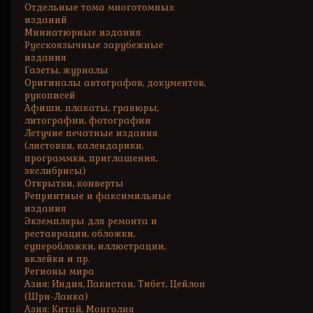
Отдельные тома многотомных
изданий
Миниатюрные издания
Русскоязычные зарубежные
издания
Газеты, журналы
Оригиналы автографов, документов,
рукописей
Афиши, плакаты, гравюры,
литографии, фотографии
Летучие печатные издания
(листовки, календарики,
программки, приглашения,
экслибрисы)
Открытки, конверты
Репринтные и факсимильные
издания
Экземпляры для ремонта и
реставрации, обложки,
суперобложки, иллюстрации,
вклейки и пр.
Регионы мира
Азия: Индия, Пакистан, Тибет, Цейлон
(Шри-Ланка)
Азия: Китай, Монголия