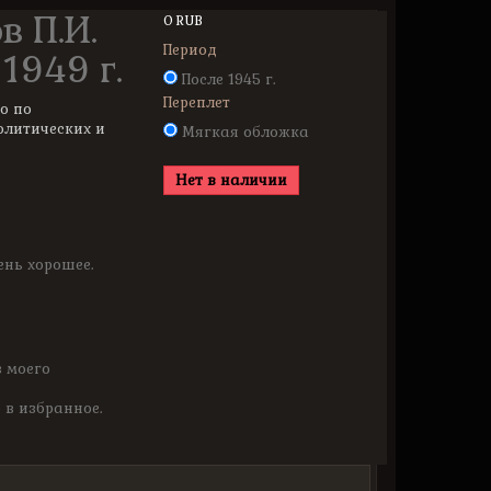
 П.И.
0 RUB
Период
1949 г.
После 1945 г.
Переплет
о по
олитических и
Мягкая обложка
Нет в наличии
ень хорошее.
з моего
 в избранное.