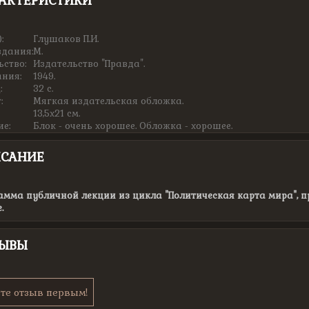
АКТЕРИСТИКИ
:
Глушаков П.И.
здания:
М.
ьство:
Издательство "Правда".
ания:
1949.
:
32 с.
:
Мягкая издательская обложка.
13,5х21 см.
ие:
Блок - очень хорошее. Обложка - хорошее.
САНИЕ
амма публичной лекции из цикла "Политическая карта мира", 
.
ЗЫВЫ
те отзыв первым!