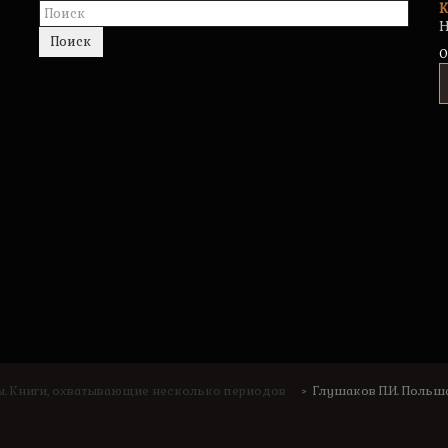
К
Н
Поиск
0
ы. Книги, охватывающие несколько периодов
Глушаков П.И. Польша.
>