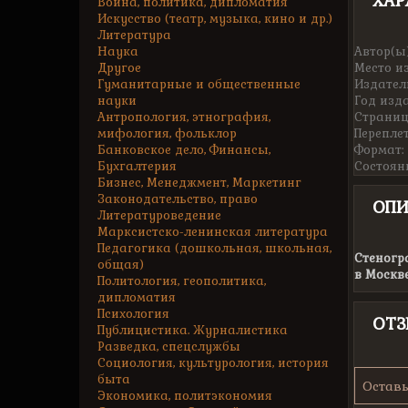
ХАР
Война, политика, дипломатия
Искусство (театр, музыка, кино и др.)
Литература
Наука
Автор(ы)
Другое
Место и
Гуманитарные и общественные
Издател
науки
Год изд
Антропология, этнография,
Страниц
мифология, фольклор
Переплет
Банковское дело, Финансы,
Формат:
Бухгалтерия
Состоян
Бизнес, Менеджмент, Маркетинг
Законодательство, право
ОПИ
Литературоведение
Марксистско-ленинская литература
Педагогика (дошкольная, школьная,
Стеногр
общая)
в Москве
Политология, геополитика,
дипломатия
Психология
ОТ
Публицистика. Журналистика
Разведка, спецслужбы
Социология, культурология, история
быта
Оставь
Экономика, политэкономия