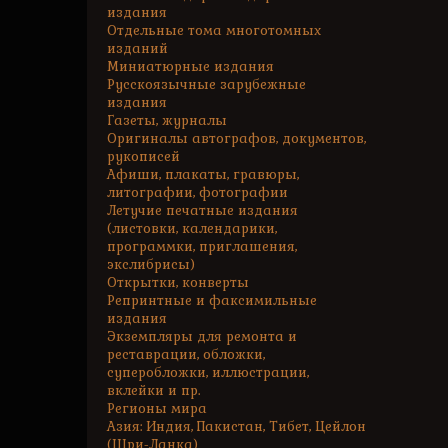
издания
Отдельные тома многотомных
изданий
Миниатюрные издания
Русскоязычные зарубежные
издания
Газеты, журналы
Оригиналы автографов, документов,
рукописей
Афиши, плакаты, гравюры,
литографии, фотографии
Летучие печатные издания
(листовки, календарики,
программки, приглашения,
экслибрисы)
Открытки, конверты
Репринтные и факсимильные
издания
Экземпляры для ремонта и
реставрации, обложки,
суперобложки, иллюстрации,
вклейки и пр.
Регионы мира
Азия: Индия, Пакистан, Тибет, Цейлон
(Шри-Ланка)