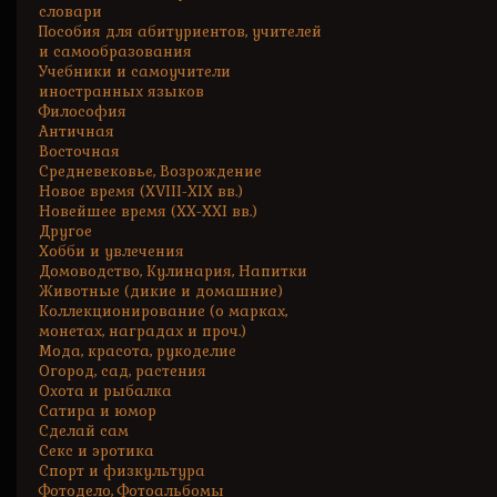
словари
Пособия для абитуриентов, учителей
и самообразования
Учебники и самоучители
иностранных языков
Философия
Античная
Восточная
Средневековье, Возрождение
Новое время (XVIII-XIX вв.)
Новейшее время (XX-XXI вв.)
Другое
Хобби и увлечения
Домоводство, Кулинария, Напитки
Животные (дикие и домашние)
Коллекционирование (о марках,
монетах, наградах и проч.)
Мода, красота, рукоделие
Огород, сад, растения
Охота и рыбалка
Сатира и юмор
Сделай сам
Секс и эротика
Спорт и физкультура
Фотодело, Фотоальбомы