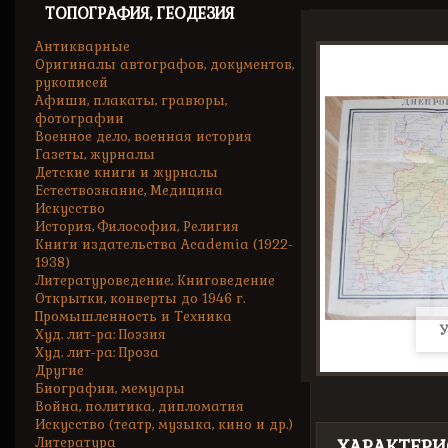
ТОПОГРАФИЯ, ГЕОДЕЗИЯ
Антикварные
Оригиналы автографов, документов,
рукописей
Афиши, плакаты, гравюры,
фотографии
Военное дело, военная история
Газеты, журналы
Детские книги и журналы
Естествознание, Медицина
Искусство
История, Философия, Религия
Книги издательства Academia (1922-
1938)
Литературоведение, Книговедение
Открытки, конверты до 1946 г.
Промышленность и Техника
У
Худ. лит-ра: Поэзия
Худ. лит-ра: Проза
Другие
Биографии, мемуары
Война, политика, дипломатия
Искусство (театр, музыка, кино и др.)
Литература
ХАРАКТЕРИ