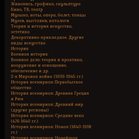
Живопись, графика, скульптура
Кино, ТВ, театр
Музыка, ноты, опера, балет, танцы
Музеи, выставки, каталоги
Теория и история искусства,
эстетика
Декоративно-прикладное. Другие
виды искусства
История
Военная история
Военное дело: теория и практика,
вооружение и оснащение,
обеспечение и др.
2-я Мировая война (1939-1945 гг.)
История всемирная: Первобытное
общество
История всемирная: Древняя Греция
и Рим
История всемирная: Древний мир
(другие регионы)
История всемирная: Средние века
(476-1640 гг.)
История всемирная: Новая (1640-1918
гг.)
История всемирная: Новейшая