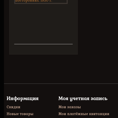
трех...
Сатирический
роман.
Рисунки
и
обложка...
Информация
Моя учетная запись
Скидки
Мои заказы
Новые товары
Мои платёжные квитанции