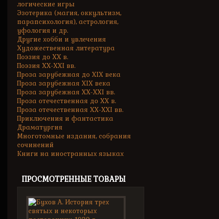
логические игры
Эзотерика (магия, оккультизм,
парапсихология), астрология,
уфология и др.
Другие хобби и увлечения
Художественная литература
Поэзия до XX в.
Поэзия XX-XXI вв.
Проза зарубежная до XIX века
Проза зарубежная XIX века
Проза зарубежная XX-XXI вв.
Проза отечественная до XX в.
Проза отечественная XX-XXI вв.
Приключения и фантастика
Драматургия
Многотомные издания, собрания
сочинений
Книги на иностранных языках
ПРОСМОТРЕННЫЕ ТОВАРЫ
Бухов
А.
История