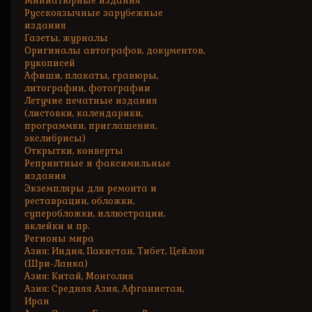
Миниатюрные издания
Русскоязычные зарубежные
издания
Газеты, журналы
Оригиналы автографов, документов,
рукописей
Афиши, плакаты, гравюры,
литографии, фотографии
Летучие печатные издания
(листовки, календарики,
программки, приглашения,
экслибрисы)
Открытки, конверты
Репринтные и факсимильные
издания
Экземпляры для ремонта и
реставрации, обложки,
суперобложки, иллюстрации,
вклейки и пр.
Регионы мира
Азия: Индия, Пакистан, Тибет, Цейлон
(Шри-Ланка)
Азия: Китай, Монголия
Азия: Средняя Азия, Афганистан,
Иран