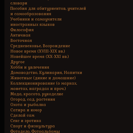
словари
Пособия для абитуриентов, учителей
и самообразования
Учебники и самоучители
иностранных языков
Философия
Античная
Восточная
Средневековье, Возрождение
Новое время (XVIII-XIX вв.)
Новейшее время (XX-XXI вв.)
Другое
Хобби и увлечения
Домоводство, Кулинария, Напитки
Животные (дикие и домашние)
Коллекционирование (о марках,
монетах, наградах и проч.)
Мода, красота, рукоделие
Огород, сад, растения
Охота и рыбалка
Сатира и юмор
Сделай сам
Секс и эротика
Спорт и физкультура
Фотодело, Фотоальбомы