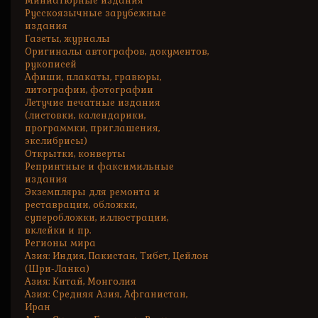
Миниатюрные издания
Русскоязычные зарубежные
издания
Газеты, журналы
Оригиналы автографов, документов,
рукописей
Афиши, плакаты, гравюры,
литографии, фотографии
Летучие печатные издания
(листовки, календарики,
программки, приглашения,
экслибрисы)
Открытки, конверты
Репринтные и факсимильные
издания
Экземпляры для ремонта и
реставрации, обложки,
суперобложки, иллюстрации,
вклейки и пр.
Регионы мира
Азия: Индия, Пакистан, Тибет, Цейлон
(Шри-Ланка)
Азия: Китай, Монголия
Азия: Средняя Азия, Афганистан,
Иран