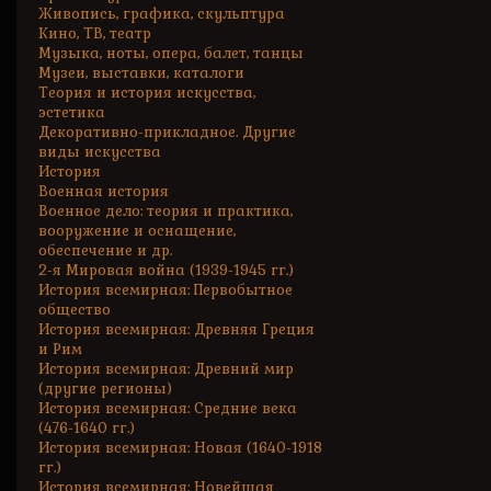
Живопись, графика, скульптура
Кино, ТВ, театр
Музыка, ноты, опера, балет, танцы
Музеи, выставки, каталоги
Теория и история искусства,
эстетика
Декоративно-прикладное. Другие
виды искусства
История
Военная история
Военное дело: теория и практика,
вооружение и оснащение,
обеспечение и др.
2-я Мировая война (1939-1945 гг.)
История всемирная: Первобытное
общество
История всемирная: Древняя Греция
и Рим
История всемирная: Древний мир
(другие регионы)
История всемирная: Средние века
(476-1640 гг.)
История всемирная: Новая (1640-1918
гг.)
История всемирная: Новейшая