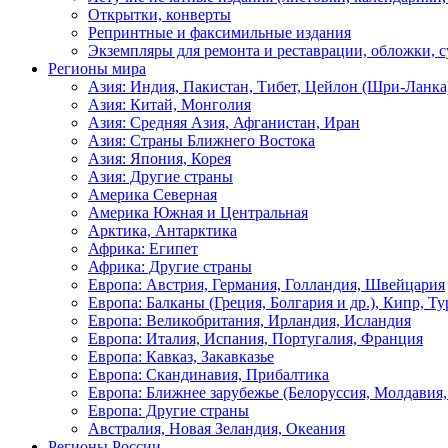
Открытки, конверты
Репринтные и факсимильные издания
Экземпляры для ремонта и реставрации, обложки, 
Регионы мира
Азия: Индия, Пакистан, Тибет, Цейлон (Шри-Ланка
Азия: Китай, Монголия
Азия: Средняя Азия, Афганистан, Иран
Азия: Страны Ближнего Востока
Азия: Япония, Корея
Азия: Другие страны
Америка Северная
Америка Южная и Центральная
Арктика, Антарктика
Африка: Египет
Африка: Другие страны
Европа: Австрия, Германия, Голландия, Швейцария
Европа: Балканы (Греция, Болгария и др.), Кипр, Т
Европа: Великобритания, Ирландия, Исландия
Европа: Италия, Испания, Португалия, Франция
Европа: Кавказ, Закавказье
Европа: Скандинавия, Прибалтика
Европа: Ближнее зарубежье (Белоруссия, Молдавия,
Европа: Другие страны
Австралия, Новая Зеландия, Океания
Регионы России