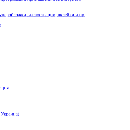
суперобложки, иллюстрации, вклейки и пр.
)
урция
 Украина)