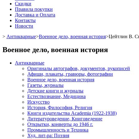
Скидки
Правила покупки
Доставка и Оплата
Контакты
Новости
>
Антикварные
>
Военное дело, военная история
>
Цейтлин В. Свя
Военное дело, военная история
Антикварные
Оригиналы автографов, документов, рукописей
Афиши, плакаты, гравюры, фотографии
Военное дело, военная история
Газеты, журналы
Детские книги и журналы
Естествознание, Медицина
Искусство
История, Философия, Религия
Книги издательства Academia (1922-1938)
Литературоведение, Книговедение
Открытки, конверты до 1946 г.
Промышленность и Техника
Худ. лит-ра: Поэзия