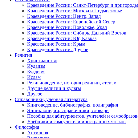
Краеведение России: Санкт-Петербург и пригороды
Краеведение России: Москва и Подмосковье
Краеведение России: Центр, Запад
Краеведение России: Европейский Север
Краеведение России: Поволжье, Урал
Краеведение России: Сибирь, Дальний Восток
Краеведение России: Юг, Кавказ
Краеведение России: Крым
Краеведение России: Другое
Религия
Христианство
Иудаизм
Буддизм
Ислам
Религиоведение, история религии, атеизм
Другие религии и культы
Другое
Справочники, учебная литература
Книговедение, библиография, полиграфия
Энциклопедии, справочники, словари
Пособия для абитуриентов, учителей и самообразов
Учебники и самоучители иностранных языков
Философия
Античная