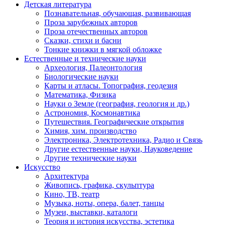
Детская литература
Познавательная, обучающая, развивающая
Проза зарубежных авторов
Проза отечественных авторов
Сказки, стихи и басни
Тонкие книжки в мягкой обложке
Естественные и технические науки
Археология, Палеонтология
Биологические науки
Карты и атласы. Топография, геодезия
Математика, Физика
Науки о Земле (география, геология и др.)
Астрономия, Космонавтика
Путешествия. Географические открытия
Химия, хим. производство
Электроника, Электротехника, Радио и Связь
Другие естественные науки, Науковедение
Другие технические науки
Искусство
Архитектура
Живопись, графика, скульптура
Кино, ТВ, театр
Музыка, ноты, опера, балет, танцы
Музеи, выставки, каталоги
Теория и история искусства, эстетика