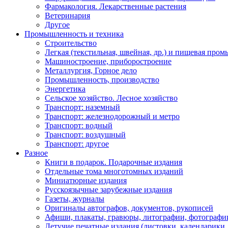
Фармакология. Лекарственные растения
Ветеринария
Другое
Промышленность и техника
Строительство
Легкая (текстильная, швейная, др.) и пищевая про
Машиностроение, приборостроение
Металлургия, Горное дело
Промышленность, производство
Энергетика
Сельское хозяйство. Лесное хозяйство
Транспорт: наземный
Транспорт: железнодорожный и метро
Транспорт: водный
Транспорт: воздушный
Транспорт: другое
Разное
Книги в подарок. Подарочные издания
Отдельные тома многотомных изданий
Миниатюрные издания
Русскоязычные зарубежные издания
Газеты, журналы
Оригиналы автографов, документов, рукописей
Афиши, плакаты, гравюры, литографии, фотографи
Летучие печатные издания (листовки, календарики