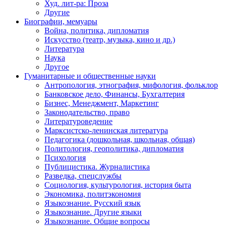
Худ. лит-ра: Проза
Другие
Биографии, мемуары
Война, политика, дипломатия
Искусство (театр, музыка, кино и др.)
Литература
Наука
Другое
Гуманитарные и общественные науки
Антропология, этнография, мифология, фольклор
Банковское дело, Финансы, Бухгалтерия
Бизнес, Менеджмент, Маркетинг
Законодательство, право
Литературоведение
Марксистско-ленинская литература
Педагогика (дошкольная, школьная, общая)
Политология, геополитика, дипломатия
Психология
Публицистика. Журналистика
Разведка, спецслужбы
Социология, культурология, история быта
Экономика, политэкономия
Языкознание. Русский язык
Языкознание. Другие языки
Языкознание. Общие вопросы