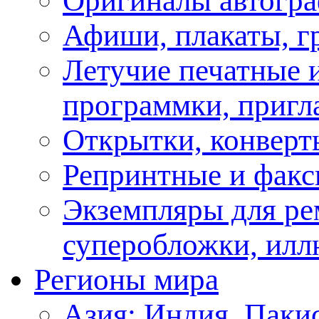
Оригиналы автогра
Афиши, плакаты, г
Летучие печатные и
программки, пригл
Открытки, конверт
Репринтные и факс
Экземпляры для ре
суперобложки, илл
Регионы мира
Азия: Индия, Паки